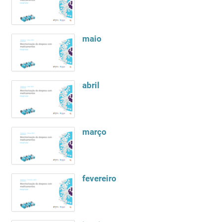
maio
abril
março
fevereiro