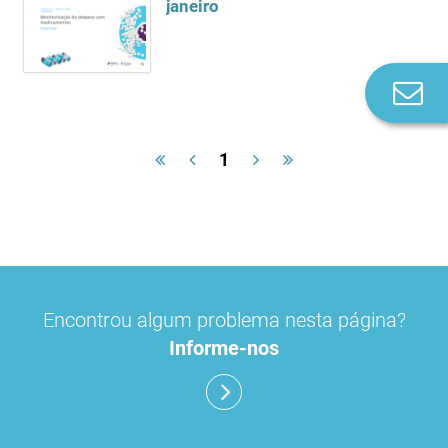
janeiro
Co
n
1
Encontrou algum problema nesta página?
Informe-nos