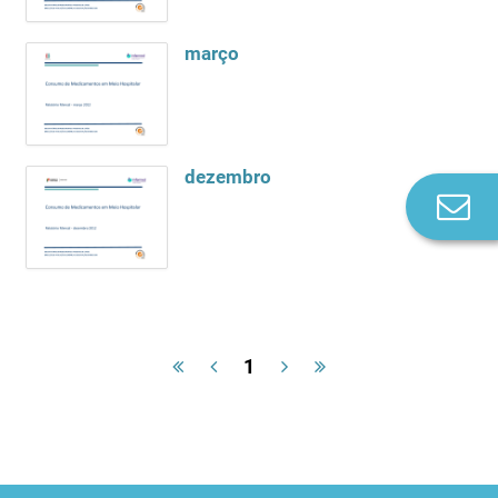
março
dezembro
Co
n
1