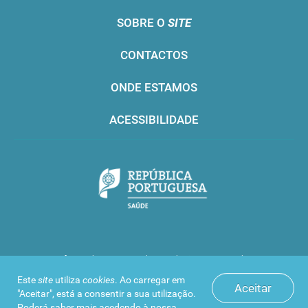
SOBRE O
SITE
CONTACTOS
ONDE ESTAMOS
ACESSIBILIDADE
Infarmed © 2016. Todos os direitos reservados
Este
site
utiliza
cookies
. Ao carregar em
Aceitar
"Aceitar", está a consentir a sua utilização.
Poderá saber mais acedendo à nossa