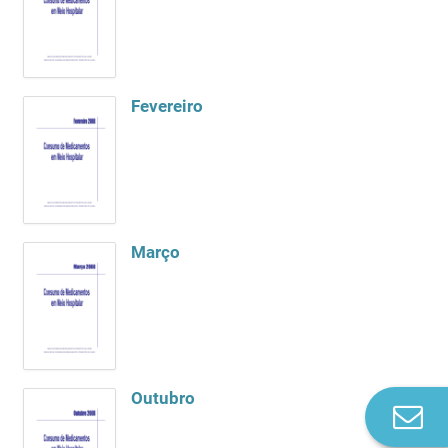
Fevereiro
Março
Outubro
Co
n