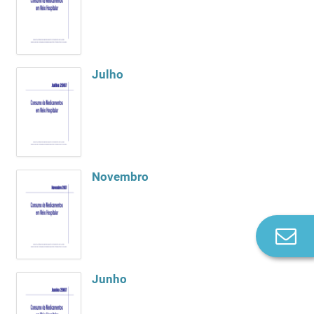
Julho
Novembro
Co
n
Junho