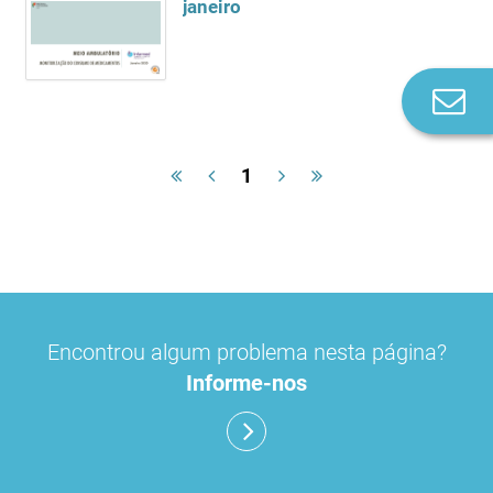
janeiro
Co
n
1
Encontrou algum problema nesta página?
Informe-nos