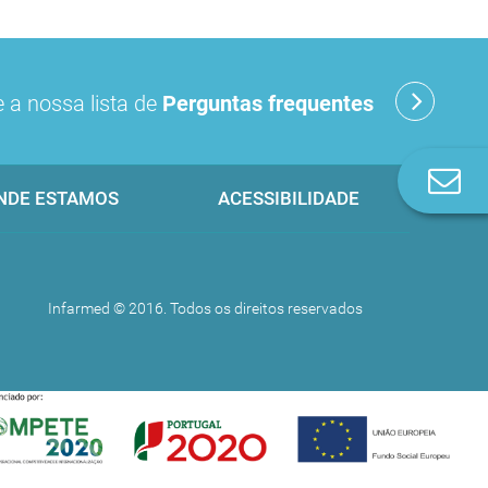
 a nossa lista de
Perguntas frequentes
Co
NDE ESTAMOS
ACESSIBILIDADE
n
Infarmed © 2016. Todos os direitos reservados