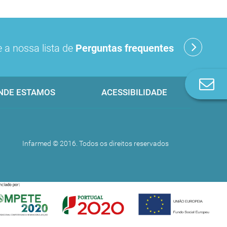
 a nossa lista de
Perguntas frequentes
Co
NDE ESTAMOS
ACESSIBILIDADE
n
Infarmed © 2016. Todos os direitos reservados