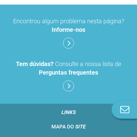
Encontrou algum problema nesta página?
Informe-nos
Tem dúvidas?
Consulte a nossa lista de
Perguntas frequentes
Co
LINKS
n
MAPA DO
SITE