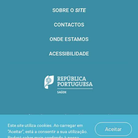
SOBRE O
SITE
CONTACTOS
ONDE ESTAMOS
ACESSIBILIDADE
Infarmed © 2016. Todos os direitos reservados
Este
site
utiliza
cookies
. Ao carregar em
Aceitar
"Aceitar", está a consentir a sua utilização.
Poderá saber mais acedendo à nossa