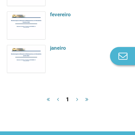
fevereiro
janeiro
Co
n
1