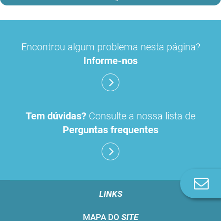
Encontrou algum problema nesta página?
Informe-nos
Tem dúvidas?
Consulte a nossa lista de
Perguntas frequentes
Co
n
LINKS
MAPA DO
SITE