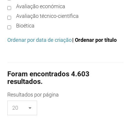
Avaliação económica
Avaliação técnico-científica
Bioética
Boas práticas clínicas
Ordenar por data de criação
| Ordenar por título
Boas práticas de distribuição
Boas práticas de fabrico
Boas práticas de farmácia
Foram encontrados 4.603
Boas práticas de investigação
resultados.
Boas práticas de laboratório
Boas práticas regulamentares
Resultados
por página
Certificação
Colocação no mercado/comercialização
Comparticipação