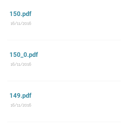
Recursos humanos
Registo
150.pdf
Regulamentação
16/11/2016
Relações internacionais
Substâncias controladas
Supervisão do mercado
150_0.pdf
Taxas
16/11/2016
Tecnologias da saúde
Utilização
Vigilância de cosméticos
149.pdf
Vigilância de dispositivos médicos
16/11/2016