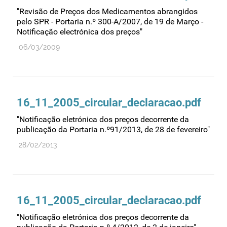
Farmacovigilância
"Revisão de Preços dos Medicamentos abrangidos
pelo SPR - Portaria n.º 300-A/2007, de 19 de Março -
Farmácias
Notificação electrónica dos preços"
Gestão financeira e patrimonial
06/03/2009
Hemoderivados
Importação
Informação estatística
16_11_2005_circular_declaracao.pdf
Informação institucional
"Notificação eletrónica dos preços decorrente da
Inspeção
publicação da Portaria n.º91/2013, de 28 de fevereiro"
Investigação
28/02/2013
Legislação
Licenciamentos
Locais de venda
16_11_2005_circular_declaracao.pdf
Manutenção no mercado
"Notificação eletrónica dos preços decorrente da
Medicamentos de uso humano