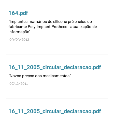
Comprovação da qualidade
Comunicação
164.pdf
Controlo de qualidade
"Implantes mamários de silicone pré-cheios do
Cosméticos
fabricante Poly Implant Prothese - atualização de
informação"
Dispensa
09/03/2012
Dispositivos médicos
Distribuição
Ensaios clínicos
16_11_2005_circular_declaracao.pdf
Entidades reguladoras
"Novos preços dos medicamentos"
Estrutura e organização
07/12/2011
Exercício farmacêutico
Exportação
Fabricantes
Fabrico
16_11_2005_circular_declaracao.pdf