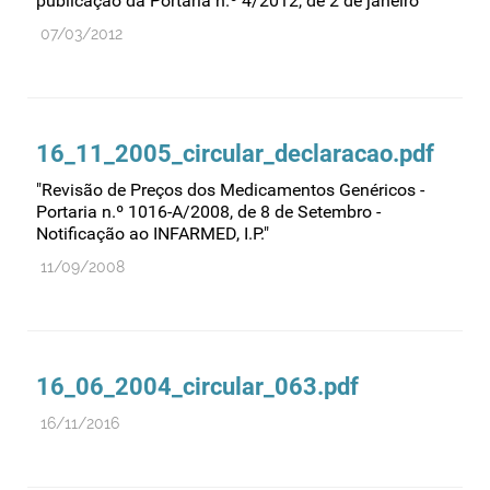
publicação da Portaria n.º 4/2012, de 2 de janeiro"
Medicamentos genéricos
07/03/2012
Medicamentos homeopáticos
Medicinas alternativas
Nanotecnologia
16_11_2005_circular_declaracao.pdf
Planeamento
"Revisão de Preços dos Medicamentos Genéricos -
Portaria n.º 1016-A/2008, de 8 de Setembro -
Plantas medicinais
Notificação ao INFARMED, I.P."
Prescrição
11/09/2008
Preços
Produtos de saúde
Produtos fronteira
16_06_2004_circular_063.pdf
Publicidade
16/11/2016
Qualidade e normalização
Reações adversas