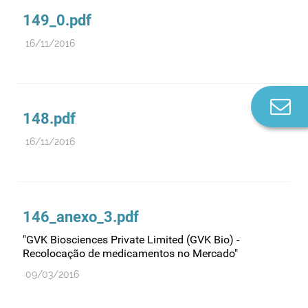
149_0.pdf
16/11/2016
Co
148.pdf
n
16/11/2016
146_anexo_3.pdf
"GVK Biosciences Private Limited (GVK Bio) -
Recolocação de medicamentos no Mercado"
09/03/2016