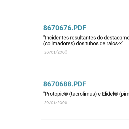
8670676.PDF
"Incidentes resultantes do destacam
(colimadores) dos tubos de raios-x"
20/01/2006
8670688.PDF
"Protopic® (tacrolimus) e Elidel® (pi
20/01/2006