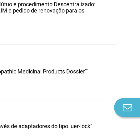
tuo e procedimento Descentralizado:
AIM e pedido de renovação para os
pathic Medicinal Products Dossier""
Co
n
avés de adaptadores do tipo luer-lock"