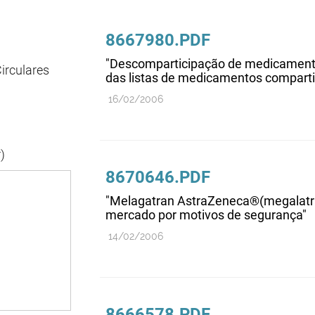
8667980.PDF
"Descomparticipação de medicamento
irculares
das listas de medicamentos comparti
16/02/2006
)
8670646.PDF
"Melagatran AstraZeneca®(megalatra
mercado por motivos de segurança"
14/02/2006
8666578.PDF