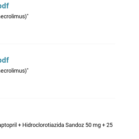
pdf
mecrolimus)"
pdf
mecrolimus)"
topril + Hidroclorotiazida Sandoz 50 mg + 25