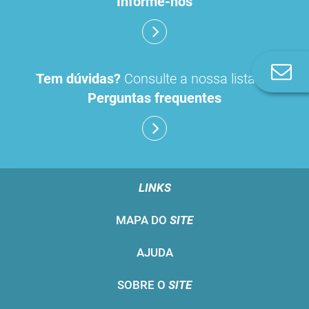
Informe-nos
Co
Tem dúvidas?
Consulte a nossa lista de
n
Perguntas frequentes
LINKS
MAPA DO
SITE
AJUDA
SOBRE O
SITE