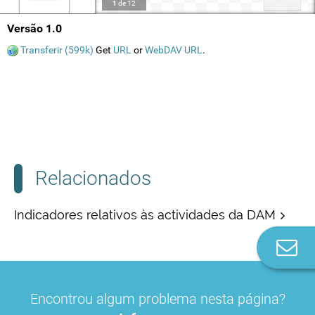
1
de
12
Versão 1.0
Transferir (599k)
Get
URL
or
WebDAV URL
.
Relacionados
Indicadores relativos às actividades da DAM
Co
n
Encontrou algum problema nesta página?