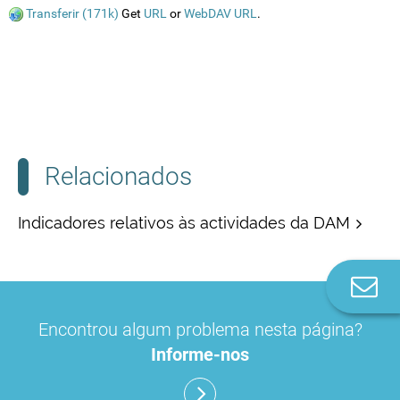
Transferir (171k)
Get
URL
or
WebDAV URL
.
Relacionados
Indicadores relativos às actividades da DAM
Co
n
Encontrou algum problema nesta página?
Informe-nos