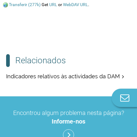
Transferir (277k)
Get
URL
or
WebDAV URL
.
Relacionados
Indicadores relativos às actividades da DAM
Co
n
Encontrou algum problema nesta página?
Informe-nos