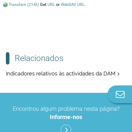
Transferir (214k)
Get
URL
or
WebDAV URL
.
Relacionados
Indicadores relativos às actividades da DAM
Co
n
Encontrou algum problema nesta página?
Informe-nos