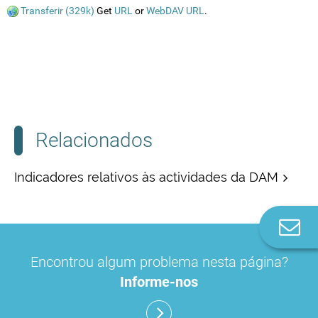
Transferir (329k)
Get
URL
or
WebDAV URL
.
Relacionados
Indicadores relativos às actividades da DAM
Co
n
Encontrou algum problema nesta página?
Informe-nos