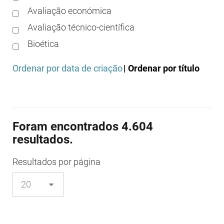
Avaliação económica
Avaliação técnico-científica
Bioética
Boas práticas clínicas
Ordenar por data de criação
| Ordenar por título
Boas práticas de distribuição
Boas práticas de fabrico
Boas práticas de farmácia
Foram encontrados 4.604
Boas práticas de investigação
resultados.
Boas práticas de laboratório
Boas práticas regulamentares
Resultados
por página
Certificação
Colocação no mercado/comercialização
Comparticipação