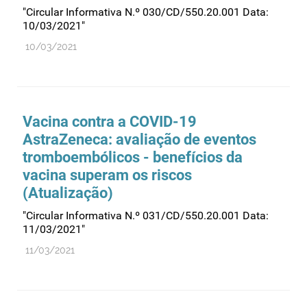
Recursos humanos
"Circular Informativa N.º 030/CD/550.20.001 Data:
10/03/2021"
Registo
10/03/2021
Regulamentação
Relações internacionais
Substâncias controladas
Vacina contra a COVID-19
Supervisão do mercado
AstraZeneca: avaliação de eventos
Taxas
tromboembólicos - benefícios da
Tecnologias da saúde
vacina superam os riscos
Utilização
(Atualização)
Vigilância de cosméticos
"Circular Informativa N.º 031/CD/550.20.001 Data:
11/03/2021"
Vigilância de dispositivos médicos
11/03/2021