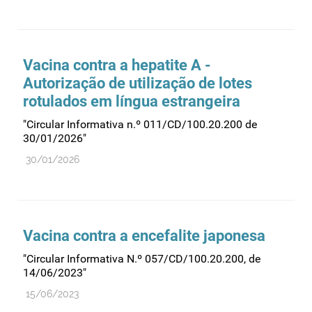
Farmacovigilância
Farmácias
Gestão financeira e patrimonial
Vacina contra a hepatite A -
Hemoderivados
Autorização de utilização de lotes
rotulados em língua estrangeira
Importação
"Circular Informativa n.º 011/CD/100.20.200 de
Informação estatística
30/01/2026"
Informação institucional
30/01/2026
Inspeção
Investigação
Legislação
Vacina contra a encefalite japonesa
Licenciamentos
"Circular Informativa N.º 057/CD/100.20.200, de
Locais de venda
14/06/2023"
Manutenção no mercado
15/06/2023
Medicamentos de uso humano