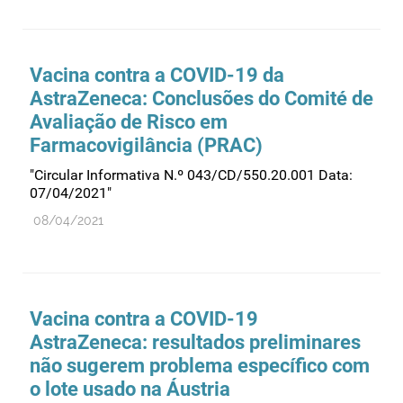
Medicamentos genéricos
Medicamentos homeopáticos
Vacina contra a COVID-19 da
Medicinas alternativas
AstraZeneca: Conclusões do Comité de
Nanotecnologia
Avaliação de Risco em
Farmacovigilância (PRAC)
Planeamento
"Circular Informativa N.º 043/CD/550.20.001 Data:
Plantas medicinais
07/04/2021"
Prescrição
08/04/2021
Preços
Produtos de saúde
Produtos fronteira
Vacina contra a COVID-19
Publicidade
AstraZeneca: resultados preliminares
Qualidade e normalização
não sugerem problema específico com
Reações adversas
o lote usado na Áustria