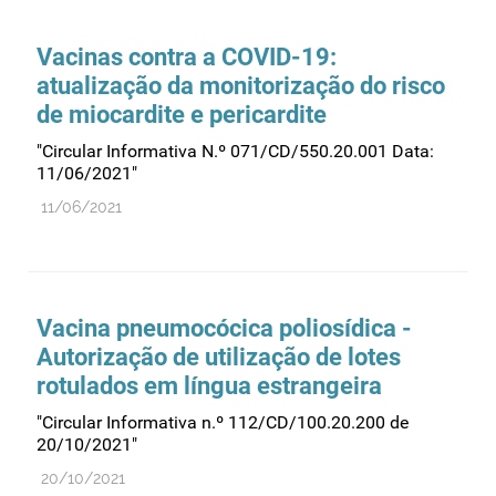
Comprovação da qualidade
Comunicação
Vacinas contra a COVID-19:
Controlo de qualidade
atualização da monitorização do risco
de miocardite e pericardite
Cosméticos
Dispensa
"Circular Informativa N.º 071/CD/550.20.001 Data:
11/06/2021"
Dispositivos médicos
11/06/2021
Distribuição
Ensaios clínicos
Entidades reguladoras
Vacina pneumocócica poliosídica -
Estrutura e organização
Autorização de utilização de lotes
Exercício farmacêutico
rotulados em língua estrangeira
Exportação
"Circular Informativa n.º 112/CD/100.20.200 de
Fabricantes
20/10/2021"
Fabrico
20/10/2021