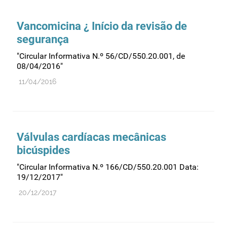
Comprovação da qualidade
Comunicação
Vancomicina ¿ Início da revisão de
Controlo de qualidade
segurança
Cosméticos
"Circular Informativa N.º 56/CD/550.20.001, de
08/04/2016"
Dispensa
11/04/2016
Dispositivos médicos
Distribuição
Ensaios clínicos
Entidades reguladoras
Válvulas cardíacas mecânicas
bicúspides
Estrutura e organização
"Circular Informativa N.º 166/CD/550.20.001 Data:
Exercício farmacêutico
19/12/2017"
Exportação
20/12/2017
Fabricantes
Fabrico