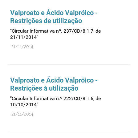
Farmacovigilância
Valproato e Ácido Valpróico -
Farmácias
Restrições de utilização
Gestão financeira e patrimonial
"Circular Informativa nº. 237/CD/8.1.7, de
Hemoderivados
21/11/2014"
Importação
21/11/2014
Informação estatística
Informação institucional
Inspeção
Valproato e Ácido Valpróico -
Investigação
Restrições à utilização
Legislação
"Circular Informativa n.º 222/CD/8.1.6, de
10/10/2014"
Licenciamentos
21/11/2014
Locais de venda
Manutenção no mercado
Medicamentos de uso humano