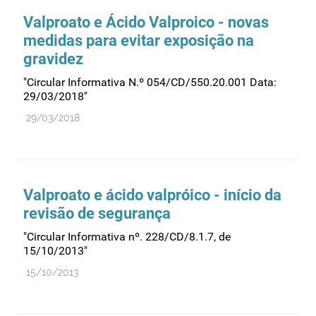
Valproato e Ácido Valproico - novas
Medicamentos genéricos
medidas para evitar exposição na
Medicamentos homeopáticos
gravidez
Medicinas alternativas
"Circular Informativa N.º 054/CD/550.20.001 Data:
Nanotecnologia
29/03/2018"
Planeamento
29/03/2018
Plantas medicinais
Prescrição
Preços
Valproato e ácido valpróico - início da
Produtos de saúde
revisão de segurança
Produtos fronteira
"Circular Informativa nº. 228/CD/8.1.7, de
15/10/2013"
Publicidade
15/10/2013
Qualidade e normalização
Reações adversas