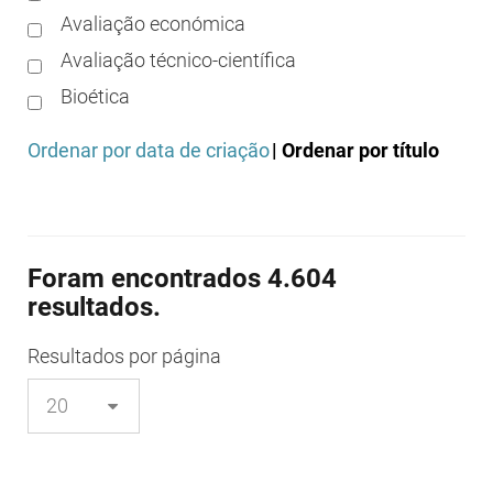
Avaliação económica
Avaliação técnico-científica
Bioética
Boas práticas clínicas
Ordenar por data de criação
| Ordenar por título
Boas práticas de distribuição
Boas práticas de fabrico
Boas práticas de farmácia
Foram encontrados 4.604
Boas práticas de investigação
resultados.
Boas práticas de laboratório
Boas práticas regulamentares
Resultados
por página
Certificação
Colocação no mercado/comercialização
Comparticipação