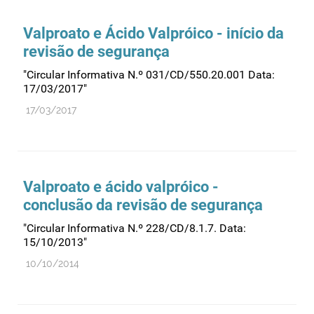
Recursos humanos
Registo
Valproato e Ácido Valpróico - início da
revisão de segurança
Regulamentação
"Circular Informativa N.º 031/CD/550.20.001 Data:
Relações internacionais
17/03/2017"
Substâncias controladas
17/03/2017
Supervisão do mercado
Taxas
Tecnologias da saúde
Valproato e ácido valpróico -
Utilização
conclusão da revisão de segurança
Vigilância de cosméticos
"Circular Informativa N.º 228/CD/8.1.7. Data:
Vigilância de dispositivos médicos
15/10/2013"
10/10/2014