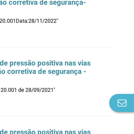
ão corretiva de segurança-
.20.001Data:28/11/2022"
 de pressão positiva nas vias
ão corretiva de segurança -
0.20.001 de 28/09/2021"
Co
n
 de pressão positiva nas vias