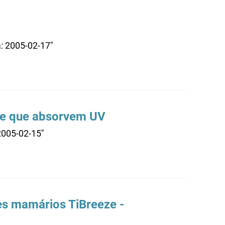
a: 2005-02-17"
are que absorvem UV
2005-02-15"
s mamários TiBreeze -