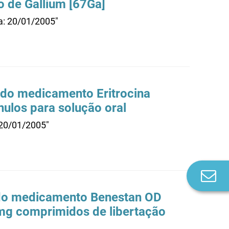
to de Gallium [67Ga]
ta: 20/01/2005"
s do medicamento Eritrocina
nulos para solução oral
 20/01/2005"
Co
n
e do medicamento Benestan OD
0 mg comprimidos de libertação