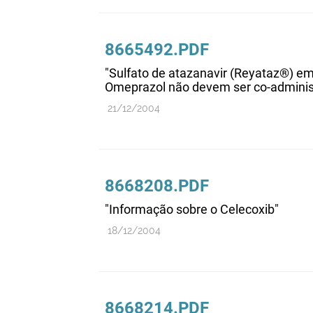
8665492.PDF
"Sulfato de atazanavir (Reyataz®) em
Omeprazol não devem ser co-adminis
21/12/2004
8668208.PDF
"Informação sobre o Celecoxib"
18/12/2004
8668214.PDF