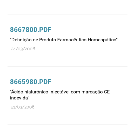
Recursos humanos
Registo
Regulamentação
8667800.PDF
Relações internacionais
"Definição de Produto Farmacêutico Homeopático"
Substâncias controladas
24/03/2006
Supervisão do mercado
Taxas
Tecnologias da saúde
8665980.PDF
Utilização
"Ácido hialurónico injectável com marcação CE
Vigilância de cosméticos
indevida"
Vigilância de dispositivos médicos
21/03/2006