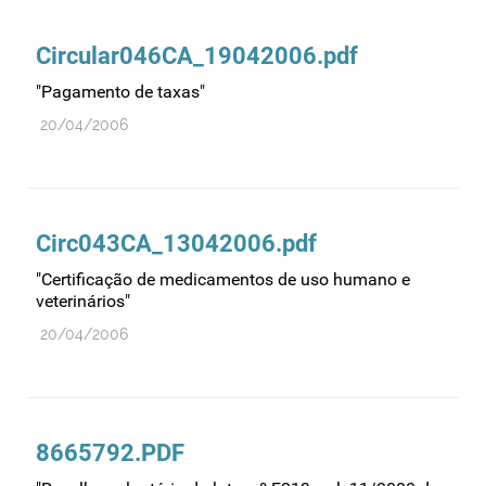
Comprovação da qualidade
Comunicação
Circular046CA_19042006.pdf
Controlo de qualidade
"Pagamento de taxas"
Cosméticos
20/04/2006
Dispensa
Dispositivos médicos
Distribuição
Circ043CA_13042006.pdf
Ensaios clínicos
"Certificação de medicamentos de uso humano e
Entidades reguladoras
veterinários"
Estrutura e organização
20/04/2006
Exercício farmacêutico
Exportação
Fabricantes
8665792.PDF
Fabrico