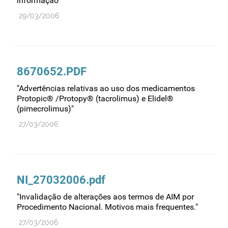
informação"
Medicamentos genéricos
29/03/2006
Medicamentos homeopáticos
Medicinas alternativas
Nanotecnologia
8670652.PDF
Planeamento
"Advertências relativas ao uso dos medicamentos
Protopic® /Protopy® (tacrolimus) e Elidel®
Plantas medicinais
(pimecrolimus)"
Prescrição
27/03/2006
Preços
Produtos de saúde
Produtos fronteira
NI_27032006.pdf
Publicidade
"Invalidação de alterações aos termos de AIM por
Qualidade e normalização
Procedimento Nacional. Motivos mais frequentes."
Reações adversas
27/03/2006