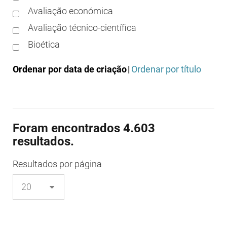
Avaliação económica
Avaliação técnico-científica
Bioética
Boas práticas clínicas
Ordenar por data de criação
|
Ordenar por título
Boas práticas de distribuição
Boas práticas de fabrico
Boas práticas de farmácia
Foram encontrados 4.603
Boas práticas de investigação
resultados.
Boas práticas de laboratório
Boas práticas regulamentares
Resultados
por página
Certificação
Colocação no mercado/comercialização
Comparticipação