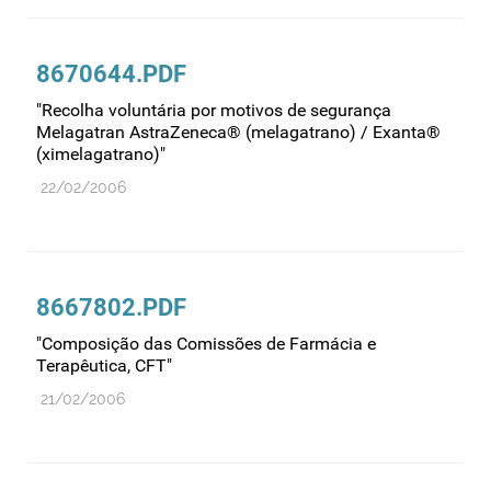
8670644.PDF
"Recolha voluntária por motivos de segurança
Melagatran AstraZeneca® (melagatrano) / Exanta®
(ximelagatrano)"
22/02/2006
8667802.PDF
"Composição das Comissões de Farmácia e
Terapêutica, CFT"
21/02/2006