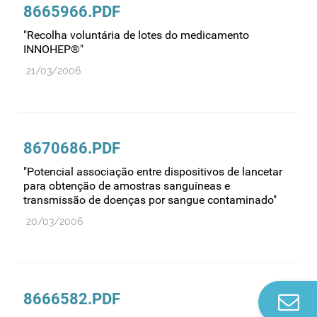
8665966.PDF
"Recolha voluntária de lotes do medicamento
INNOHEP®"
21/03/2006
8670686.PDF
"Potencial associação entre dispositivos de lancetar
para obtenção de amostras sanguíneas e
transmissão de doenças por sangue contaminado"
20/03/2006
8666582.PDF
Co
n