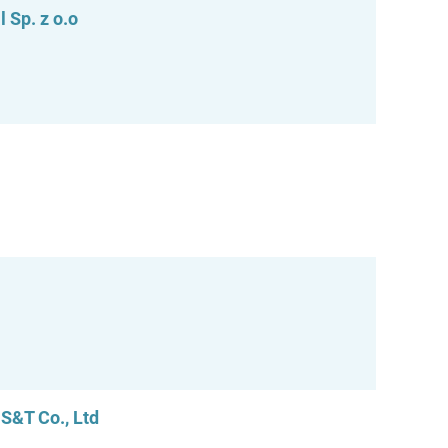
 Sp. z o.o
S&T Co., Ltd