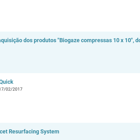
aquisição dos produtos "Biogaze compressas 10 x 10",
iQuick
 17/02/2017
acet Resurfacing System