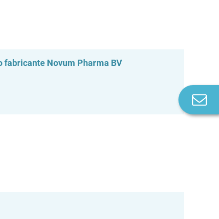
 do fabricante Novum Pharma BV
Co
n