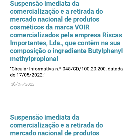
Suspensão imediata da
Recursos humanos
comercialização e a retirada do
Registo
mercado nacional de produtos
Regulamentação
cosméticos da marca VOIR
Relações internacionais
comercializados pela empresa Riscas
Importantes, Lda., que contêm na sua
Substâncias controladas
composição o ingrediente Butylphenyl
Supervisão do mercado
methylpropional
Taxas
"Circular Informativa n.º 048/CD/100.20.200, datada
Tecnologias da saúde
de 17/05/2022:"
Utilização
18/05/2022
Vigilância de cosméticos
Vigilância de dispositivos médicos
Suspensão imediata da
comercialização e a retirada do
mercado nacional de produtos