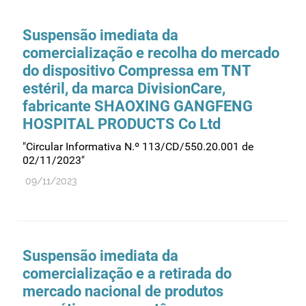
Comprovação da qualidade
Comunicação
Suspensão imediata da
Controlo de qualidade
comercialização e recolha do mercado
do dispositivo Compressa em TNT
Cosméticos
estéril, da marca DivisionCare,
Dispensa
fabricante SHAOXING GANGFENG
Dispositivos médicos
HOSPITAL PRODUCTS Co Ltd
Distribuição
"Circular Informativa N.º 113/CD/550.20.001 de
Ensaios clínicos
02/11/2023"
Entidades reguladoras
09/11/2023
Estrutura e organização
Exercício farmacêutico
Exportação
Suspensão imediata da
comercialização e a retirada do
Fabricantes
mercado nacional de produtos
Fabrico