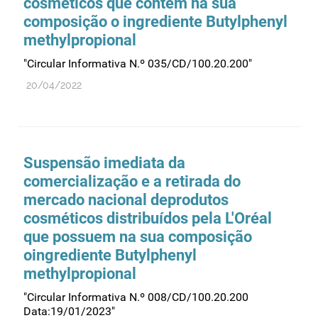
cosméticos que contêm na sua
Farmacovigilância
composição o ingrediente Butylphenyl
Farmácias
methylpropional
Gestão financeira e patrimonial
"Circular Informativa N.º 035/CD/100.20.200"
Hemoderivados
20/04/2022
Importação
Informação estatística
Informação institucional
Suspensão imediata da
Inspeção
comercialização e a retirada do
mercado nacional deprodutos
Investigação
cosméticos distribuídos pela L'Oréal
Legislação
que possuem na sua composição
Licenciamentos
oingrediente Butylphenyl
Locais de venda
methylpropional
Manutenção no mercado
"Circular Informativa N.º 008/CD/100.20.200
Data:19/01/2023"
Medicamentos de uso humano