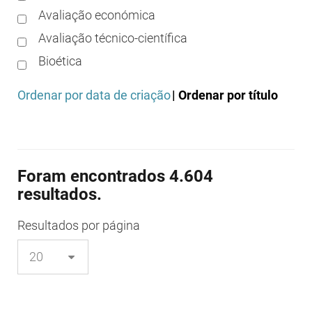
Avaliação económica
Avaliação técnico-científica
Bioética
Boas práticas clínicas
Ordenar por data de criação
| Ordenar por título
Boas práticas de distribuição
Boas práticas de fabrico
Boas práticas de farmácia
Foram encontrados 4.604
Boas práticas de investigação
resultados.
Boas práticas de laboratório
Boas práticas regulamentares
Resultados
por página
Certificação
Colocação no mercado/comercialização
Comparticipação