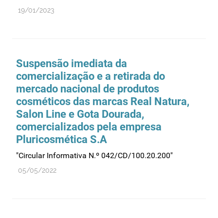
19/01/2023
Medicamentos genéricos
Medicamentos homeopáticos
Medicinas alternativas
Suspensão imediata da
Nanotecnologia
comercialização e a retirada do
Planeamento
mercado nacional de produtos
Plantas medicinais
cosméticos das marcas Real Natura,
Prescrição
Salon Line e Gota Dourada,
comercializados pela empresa
Preços
Pluricosmética S.A
Produtos de saúde
"Circular Informativa N.º 042/CD/100.20.200"
Produtos fronteira
05/05/2022
Publicidade
Qualidade e normalização
Reações adversas