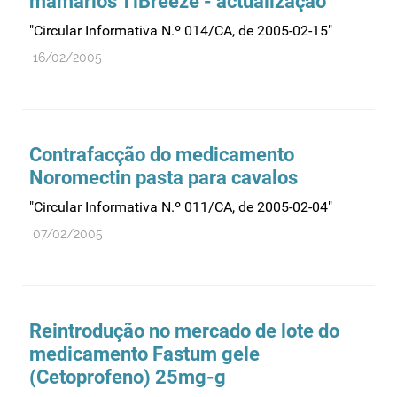
mamários TiBreeze - actualização
Farmacovigilância
"Circular Informativa N.º 014/CA, de 2005-02-15"
Farmácias
16/02/2005
Gestão financeira e patrimonial
Hemoderivados
Importação
Contrafacção do medicamento
Informação estatística
Noromectin pasta para cavalos
Informação institucional
"Circular Informativa N.º 011/CA, de 2005-02-04"
Inspeção
07/02/2005
Investigação
Legislação
Licenciamentos
Reintrodução no mercado de lote do
Locais de venda
medicamento Fastum gele
Manutenção no mercado
(Cetoprofeno) 25mg-g
Medicamentos de uso humano