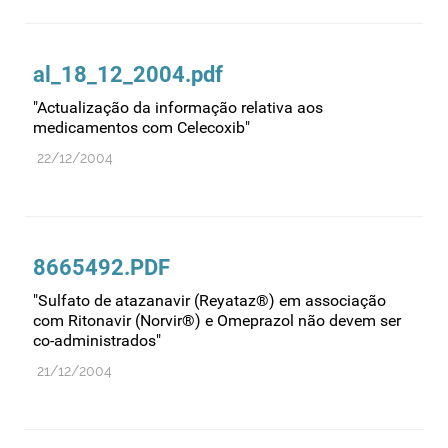
al_18_12_2004.pdf
"Actualização da informação relativa aos
medicamentos com Celecoxib"
22/12/2004
8665492.PDF
"Sulfato de atazanavir (Reyataz®) em associação
com Ritonavir (Norvir®) e Omeprazol não devem ser
co-administrados"
21/12/2004