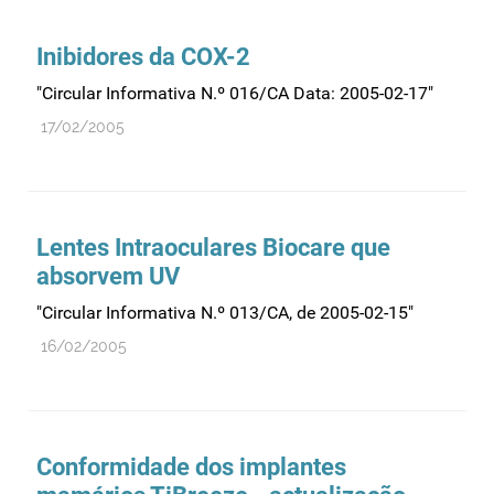
Comprovação da qualidade
Comunicação
Inibidores da COX-2
Controlo de qualidade
"Circular Informativa N.º 016/CA Data: 2005-02-17"
Cosméticos
17/02/2005
Dispensa
Dispositivos médicos
Distribuição
Lentes Intraoculares Biocare que
Ensaios clínicos
absorvem UV
Entidades reguladoras
"Circular Informativa N.º 013/CA, de 2005-02-15"
Estrutura e organização
16/02/2005
Exercício farmacêutico
Exportação
Fabricantes
Conformidade dos implantes
Fabrico