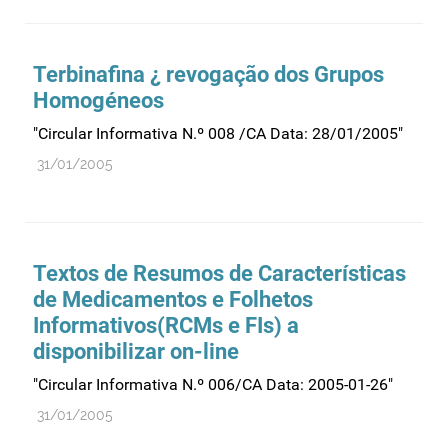
Recursos humanos
Registo
Terbinafina ¿ revogação dos Grupos
Regulamentação
Homogéneos
Relações internacionais
"Circular Informativa N.º 008 /CA Data: 28/01/2005"
Substâncias controladas
31/01/2005
Supervisão do mercado
Taxas
Tecnologias da saúde
Textos de Resumos de Características
Utilização
de Medicamentos e Folhetos
Vigilância de cosméticos
Informativos(RCMs e FIs) a
Vigilância de dispositivos médicos
disponibilizar on-line
"Circular Informativa N.º 006/CA Data: 2005-01-26"
31/01/2005