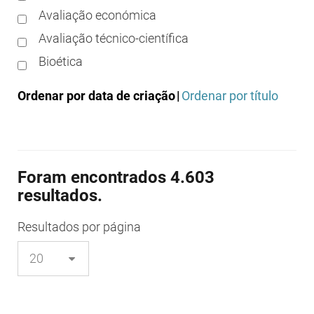
Avaliação económica
Avaliação técnico-científica
Bioética
Boas práticas clínicas
Ordenar por data de criação
|
Ordenar por título
Boas práticas de distribuição
Boas práticas de fabrico
Boas práticas de farmácia
Foram encontrados 4.603
Boas práticas de investigação
resultados.
Boas práticas de laboratório
Boas práticas regulamentares
Resultados
por página
Certificação
Colocação no mercado/comercialização
Comparticipação