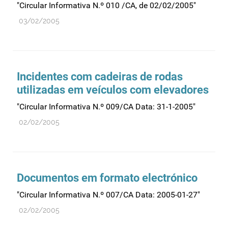
"Circular Informativa N.º 010 /CA, de 02/02/2005"
Medicamentos genéricos
03/02/2005
Medicamentos homeopáticos
Medicinas alternativas
Nanotecnologia
Incidentes com cadeiras de rodas
Planeamento
utilizadas em veículos com elevadores
Plantas medicinais
"Circular Informativa N.º 009/CA Data: 31-1-2005"
Prescrição
02/02/2005
Preços
Produtos de saúde
Produtos fronteira
Documentos em formato electrónico
Publicidade
"Circular Informativa N.º 007/CA Data: 2005-01-27"
Qualidade e normalização
02/02/2005
Reações adversas