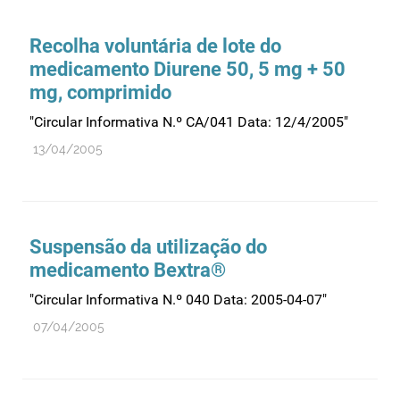
Comprovação da qualidade
Comunicação
Recolha voluntária de lote do
Controlo de qualidade
medicamento Diurene 50, 5 mg + 50
mg, comprimido
Cosméticos
Dispensa
"Circular Informativa N.º CA/041 Data: 12/4/2005"
Dispositivos médicos
13/04/2005
Distribuição
Ensaios clínicos
Entidades reguladoras
Suspensão da utilização do
Estrutura e organização
medicamento Bextra®
Exercício farmacêutico
"Circular Informativa N.º 040 Data: 2005-04-07"
Exportação
07/04/2005
Fabricantes
Fabrico