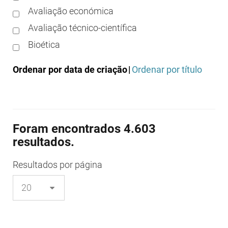
Avaliação económica
Avaliação técnico-científica
Bioética
Boas práticas clínicas
Ordenar por data de criação
|
Ordenar por título
Boas práticas de distribuição
Boas práticas de fabrico
Boas práticas de farmácia
Foram encontrados 4.603
Boas práticas de investigação
resultados.
Boas práticas de laboratório
Boas práticas regulamentares
Resultados
por página
Certificação
Colocação no mercado/comercialização
Comparticipação