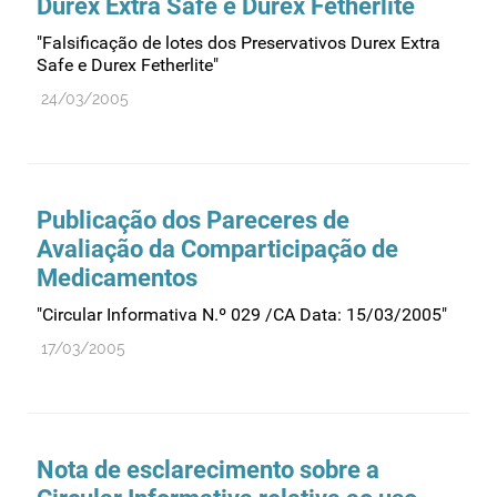
Durex Extra Safe e Durex Fetherlite
Recursos humanos
"Falsificação de lotes dos Preservativos Durex Extra
Registo
Safe e Durex Fetherlite"
Regulamentação
24/03/2005
Relações internacionais
Substâncias controladas
Supervisão do mercado
Publicação dos Pareceres de
Taxas
Avaliação da Comparticipação de
Tecnologias da saúde
Medicamentos
Utilização
"Circular Informativa N.º 029 /CA Data: 15/03/2005"
Vigilância de cosméticos
17/03/2005
Vigilância de dispositivos médicos
Nota de esclarecimento sobre a