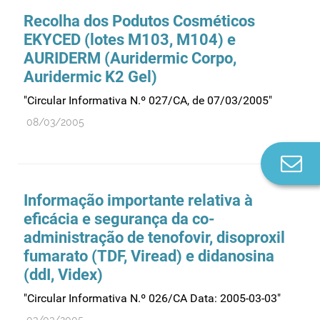
Recolha dos Podutos Cosméticos
EKYCED (lotes M103, M104) e
AURIDERM (Auridermic Corpo,
Auridermic K2 Gel)
"Circular Informativa N.º 027/CA, de 07/03/2005"
08/03/2005
Co
n
Informação importante relativa à
eficácia e segurança da co-
administração de tenofovir, disoproxil
fumarato (TDF, Viread) e didanosina
(ddI, Videx)
"Circular Informativa N.º 026/CA Data: 2005-03-03"
03/03/2005