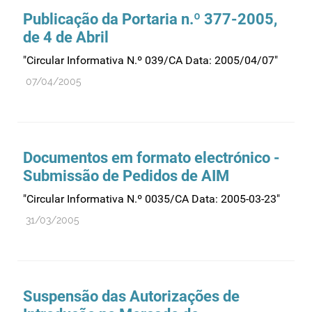
Farmacovigilância
Publicação da Portaria n.º 377-2005,
Farmácias
de 4 de Abril
Gestão financeira e patrimonial
"Circular Informativa N.º 039/CA Data: 2005/04/07"
Hemoderivados
07/04/2005
Importação
Informação estatística
Informação institucional
Documentos em formato electrónico -
Inspeção
Submissão de Pedidos de AIM
Investigação
"Circular Informativa N.º 0035/CA Data: 2005-03-23"
Legislação
31/03/2005
Licenciamentos
Locais de venda
Manutenção no mercado
Suspensão das Autorizações de
Medicamentos de uso humano