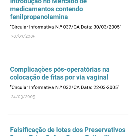
Introdução no Mercado de
medicamentos contendo
Medicamentos genéricos
fenilpropanolamina
Medicamentos homeopáticos
"Circular Informativa N.º 037/CA Data: 30/03/2005"
Medicinas alternativas
30/03/2005
Nanotecnologia
Planeamento
Plantas medicinais
Complicações pós-operatórias na
Prescrição
colocação de fitas por via vaginal
Preços
"Circular Informativa N.º 032/CA Data: 22-03-2005"
Produtos de saúde
24/03/2005
Produtos fronteira
Publicidade
Qualidade e normalização
Falsificação de lotes dos Preservativos
Reações adversas