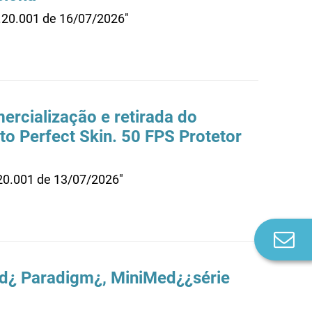
0.20.001 de 16/07/2026"
rcialização e retirada do
o Perfect Skin. 50 FPS Protetor
.20.001 de 13/07/2026"
Co
n
d¿ Paradigm¿, MiniMed¿¿série