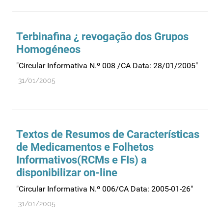
Recursos humanos
Registo
Terbinafina ¿ revogação dos Grupos
Regulamentação
Homogéneos
Relações internacionais
"Circular Informativa N.º 008 /CA Data: 28/01/2005"
Substâncias controladas
31/01/2005
Supervisão do mercado
Taxas
Tecnologias da saúde
Textos de Resumos de Características
Utilização
de Medicamentos e Folhetos
Vigilância de cosméticos
Informativos(RCMs e FIs) a
Vigilância de dispositivos médicos
disponibilizar on-line
"Circular Informativa N.º 006/CA Data: 2005-01-26"
31/01/2005