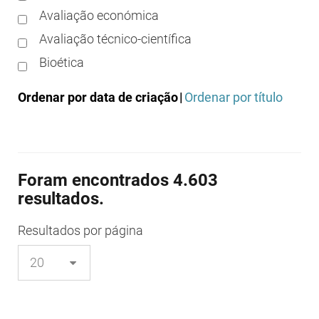
Avaliação económica
Avaliação técnico-científica
Bioética
Boas práticas clínicas
Ordenar por data de criação
|
Ordenar por título
Boas práticas de distribuição
Boas práticas de fabrico
Boas práticas de farmácia
Foram encontrados 4.603
Boas práticas de investigação
resultados.
Boas práticas de laboratório
Boas práticas regulamentares
Resultados
por página
Certificação
Colocação no mercado/comercialização
Comparticipação