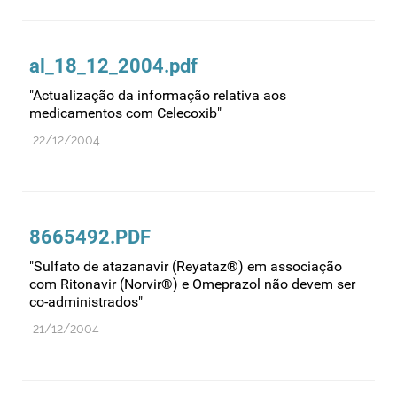
al_18_12_2004.pdf
"Actualização da informação relativa aos
medicamentos com Celecoxib"
22/12/2004
8665492.PDF
"Sulfato de atazanavir (Reyataz®) em associação
com Ritonavir (Norvir®) e Omeprazol não devem ser
co-administrados"
21/12/2004