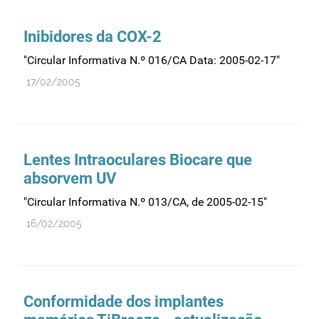
Comprovação da qualidade
Comunicação
Inibidores da COX-2
Controlo de qualidade
"Circular Informativa N.º 016/CA Data: 2005-02-17"
Cosméticos
17/02/2005
Dispensa
Dispositivos médicos
Distribuição
Lentes Intraoculares Biocare que
Ensaios clínicos
absorvem UV
Entidades reguladoras
"Circular Informativa N.º 013/CA, de 2005-02-15"
Estrutura e organização
16/02/2005
Exercício farmacêutico
Exportação
Fabricantes
Conformidade dos implantes
Fabrico