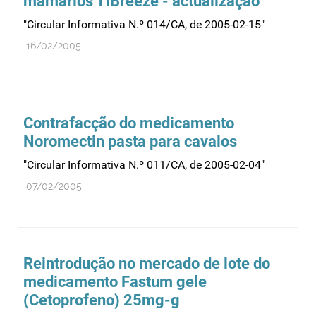
mamários TiBreeze - actualização
Farmacovigilância
"Circular Informativa N.º 014/CA, de 2005-02-15"
Farmácias
16/02/2005
Gestão financeira e patrimonial
Hemoderivados
Importação
Contrafacção do medicamento
Informação estatística
Noromectin pasta para cavalos
Informação institucional
"Circular Informativa N.º 011/CA, de 2005-02-04"
Inspeção
07/02/2005
Investigação
Legislação
Licenciamentos
Reintrodução no mercado de lote do
Locais de venda
medicamento Fastum gele
Manutenção no mercado
(Cetoprofeno) 25mg-g
Medicamentos de uso humano