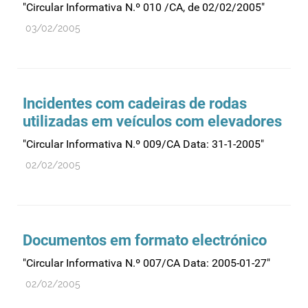
"Circular Informativa N.º 010 /CA, de 02/02/2005"
Medicamentos genéricos
03/02/2005
Medicamentos homeopáticos
Medicinas alternativas
Nanotecnologia
Incidentes com cadeiras de rodas
Planeamento
utilizadas em veículos com elevadores
Plantas medicinais
"Circular Informativa N.º 009/CA Data: 31-1-2005"
Prescrição
02/02/2005
Preços
Produtos de saúde
Produtos fronteira
Documentos em formato electrónico
Publicidade
"Circular Informativa N.º 007/CA Data: 2005-01-27"
Qualidade e normalização
02/02/2005
Reações adversas