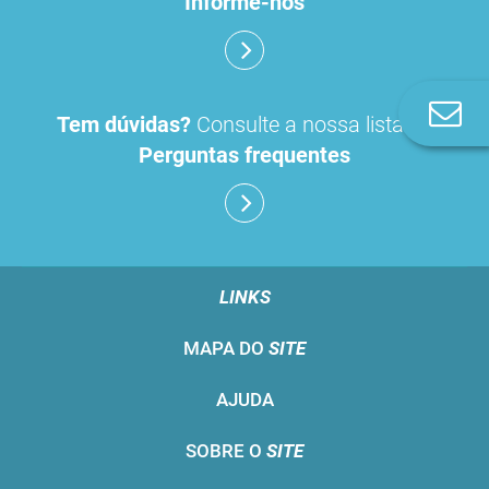
Informe-nos
Co
Tem dúvidas?
Consulte a nossa lista de
n
Perguntas frequentes
LINKS
MAPA DO
SITE
AJUDA
SOBRE O
SITE