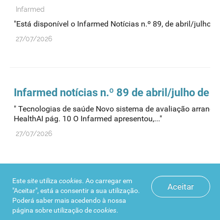
Infarmed
"Está disponível o Infarmed Notícias n.º 89, de abril/julho d
27/07/2026
Infarmed notícias n.º 89 de abril/julho de 
" Tecnologias de saúde Novo sistema de avaliação arranca e
HealthAI pág. 10 O Infarmed apresentou,..."
27/07/2026
Este
site
utiliza
cookies
. Ao carregar em
Infarmed recebe delegação da Ucrânia e re
Aceitar
"Aceitar", está a consentir a sua utilização.
medicamento
Poderá saber mais acedendo à nossa
página sobre
utilização de
cookies
.
Infarmed