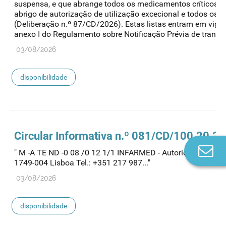
suspensa, e que abrange todos os medicamentos críticos q
abrigo de autorização de utilização excecional e todos o
(Deliberação n.º 87/CD/2026). Estas listas entram em vigor 
anexo I do Regulamento sobre Notificação Prévia de transaç
03/08/2026
disponibilidade
Circular Informativa n.º 081/CD/100.20.2
Co
" M -A TE ND -0 08 /0 12 1/1 INFARMED - Autoridade Naciona
n
1749-004 Lisboa Tel.: +351 217 987..."
03/08/2026
disponibilidade