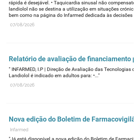
rápida é desejável. • Taquicardia sinusal não compensatória
landiolol não se destina a utilização em situações crónica
bem como na página do Infarmed dedicada às decisões de 
07/08/2026
Relatório de avaliação de financiamento púb
" INFARMED, I.P | Direção de Avaliação das Tecnologi
Landiolol é indicado em adultos para: •..."
07/08/2026
Nova edição do Boletim de Farmacovigilân
Infarmed
"Já está disponível a nova edição do Boletim de Farmacivig