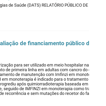
cnologias de Saúde (DATS) RELATÓRIO PÚBLICO DE AVAL
valiação de financiamento público dispon
zação para ser utilizado em meio hospitalar nas seguint
mento de primeira linha em adultas com cancro do endomét
ratamento de manutenção com Imfinzi em monoterapia no
I em monoterapia é indicado para o tratamento de adul
rogrediu após quimiorradioterapia baseada em platina; 
, seguido de IMFINZI em monoterapia como tratamento a
e recorrência e sem mutações do recetor do fator de cre