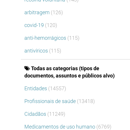
arbitragem
(126)
covid-19
(120)
anti-hemorrágicos
(115)
antivíricos
(115)
Todas as categorias (tipos de
documentos, assuntos e públicos alvo)
Entidades
(14557)
Profissionais de saúde
(13418)
Cidadãos
(11249)
Medicamentos de uso humano
(6769)