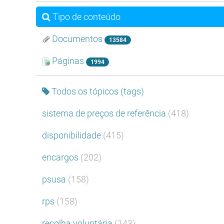
Tipo de conteúdo
Documentos
13584
Páginas
1994
Todos os tópicos (tags)
sistema de preços de referência
(418)
disponibilidade
(415)
encargos
(202)
psusa
(158)
rps
(158)
recolha voluntária
(143)