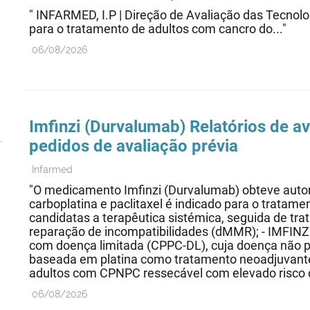
" INFARMED, I.P | Direção de Avaliação das Te
para o tratamento de adultos com cancro do..."
06/08/2026
Imfinzi (Durvalumab) Relatórios de a
pedidos de avaliação prévia
Infarmed
"O medicamento Imfinzi (Durvalumab) obteve autori
carboplatina e paclitaxel é indicado para o trata
candidatas a terapêutica sistémica, seguida de t
reparação de incompatibilidades (dMMR); - IMFINZ
com doença limitada (CPPC-DL), cuja doença não p
baseada em platina como tratamento neoadjuvante
adultos com CPNPC ressecável com elevado risco d
06/08/2026