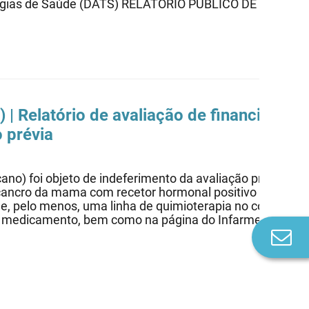
cnologias de Saúde (DATS) RELATÓRIO PÚBLICO DE AVAL
 Relatório de avaliação de financiamento
 prévia
) foi objeto de indeferimento da avaliação prévia hosp
cancro da mama com recetor hormonal positivo (hormone 
e, pelo menos, uma linha de quimioterapia no contexto d
do medicamento, bem como na página do Infarmed dedica
Co
n