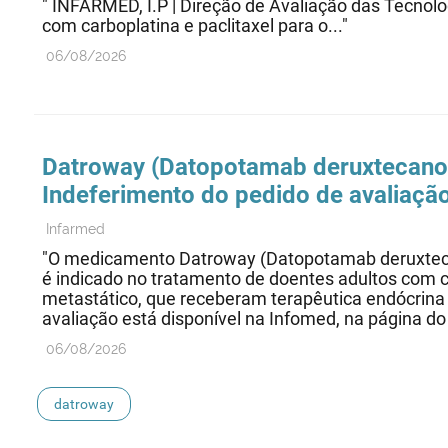
" INFARMED, I.P | Direção de Avaliação das Te
com carboplatina e paclitaxel para o..."
06/08/2026
Datroway (Datopotamab deruxtecano) |
Indeferimento do pedido de avaliação
Infarmed
"O medicamento Datroway (Datopotamab deruxtecano
é indicado no tratamento de doentes adultos com 
metastático, que receberam terapêutica endócrina 
avaliação está disponível na Infomed, na página 
06/08/2026
datroway