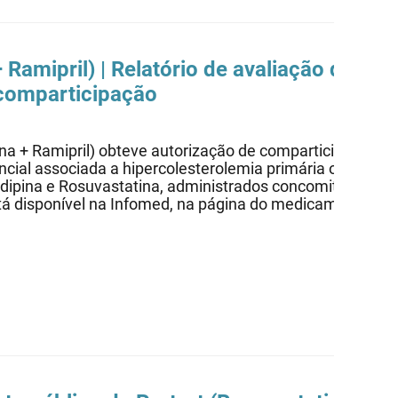
 Ramipril) | Relatório de avaliação de fi
 comparticipação
a + Ramipril) obteve autorização de comparticipação na 
ncial associada a hipercolesterolemia primária ou hiper
dipina e Rosuvastatina, administrados concomitantemen
está disponível na Infomed, na página do medicamento, 