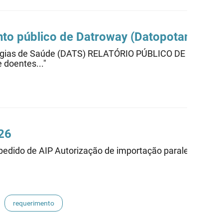
ento público de Datroway (Datopotamab d
ecnologias de Saúde (DATS) RELATÓRIO PÚBLICO DE AV
doentes..."
26
edido de AIP Autorização de importação paralela Ident
requerimento