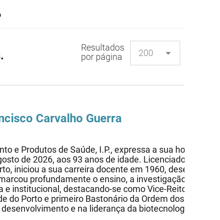
o
Resultados
.
por página
ancisco Carvalho Guerra
o e Produtos de Saúde, I.P., expressa a sua homenage
agosto de 2026, aos 93 anos de idade. Licenciado em Fa
to, iniciou a sua carreira docente em 1960, desenvolven
 marcou profundamente o ensino, a investigação e a evo
 e institucional, destacando-se como Vice-Reitor da Uni
de do Porto e primeiro Bastonário da Ordem dos Farmacê
no desenvolvimento e na liderança da biotecnologia, afirm