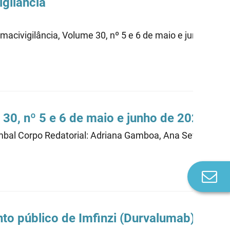
gilância
rmacivigilância, Volume 30, nº 5 e 6 de maio e junho de 2
 30, nº 5 e 6 de maio e junho de 2026
Pombal Corpo Redatorial: Adriana Gamboa, Ana Severiano, 
Co
n
nto público de Imfinzi (Durvalumab)002