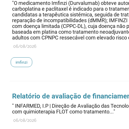
"O medicamento Imfinzi (Durvalumab) obteve autori
carboplatina e paclitaxel é indicado para o trata
candidatas a terapêutica sistémica, seguida de t
reparação de incompatibilidades (dMMR); IMFINZI
com doença limitada (CPPC-DL), cuja doença não p
baseada em platina como tratamento neoadjuvante
adultos com CPNPC ressecável com elevado risco de
06/08/2026
imfinzi
Relatório de avaliação de financiame
" INFARMED, I.P | Direção de Avaliação das Te
com quimioterapia FLOT como tratamento..."
06/08/2026