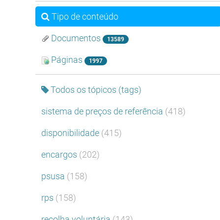
Tipo de conteúdo
Documentos
13589
Páginas
1997
Todos os tópicos (tags)
sistema de preços de referência
(418)
disponibilidade
(415)
encargos
(202)
psusa
(158)
rps
(158)
recolha voluntária
(143)