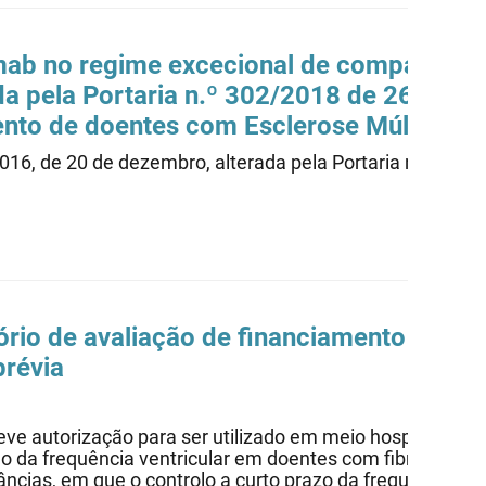
imab no regime excecional de comparticipa
a pela Portaria n.º 302/2018 de 26 de no
nto de doentes com Esclerose Múltipla.
2016, de 20 de dezembro, alterada pela Portaria n.º 302
atório de avaliação de financiamento públi
prévia
ve autorização para ser utilizado em meio hospitalar na 
do da frequência ventricular em doentes com fibrilhação au
tâncias, em que o controlo a curto prazo da frequência v