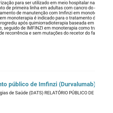
zação para ser utilizado em meio hospitalar nas seguin
mento de primeira linha em adultas com cancro do endomét
ratamento de manutenção com Imfinzi em monoterapia no
 em monoterapia é indicado para o tratamento de adult
rogrediu após quimiorradioterapia baseada em platina;
, seguido de IMFINZI em monoterapia como tratamento a
 recorrência e sem mutações do recetor do fator de cre
nto público de Imfinzi (Durvalumab)005
cnologias de Saúde (DATS) RELATÓRIO PÚBLICO DE AVAL