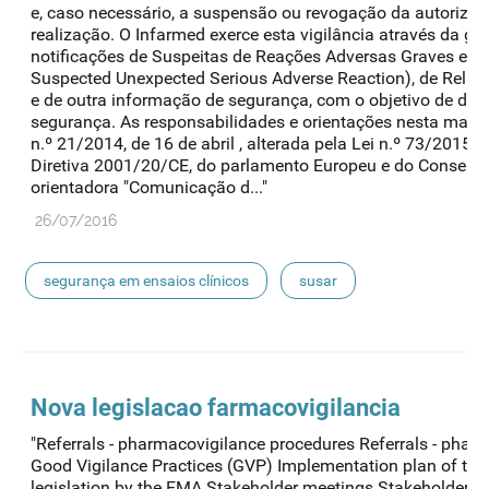
e, caso necessário, a suspensão ou revogação da autoriza
realização. O Infarmed exerce esta vigilância através da ge
notificações de Suspeitas de Reações Adversas Graves e I
Suspected Unexpected Serious Adverse Reaction), de Relat
e de outra informação de segurança, com o objetivo de detet
segurança. As responsabilidades e orientações nesta matéri
n.º 21/2014, de 16 de abril , alterada pela Lei n.º 73/2015 d
Diretiva 2001/20/CE, do parlamento Europeu e do Conselho,
orientadora "Comunicação d..."
26/07/2016
segurança em ensaios clínicos
susar
Nova legislacao farmacovigilancia
"Referrals - pharmacovigilance procedures Referrals - phar
Good Vigilance Practices (GVP) Implementation plan of th
legislation by the EMA Stakeholder meetings Stakeholder me