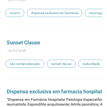
mnsrm
dispensa exclusiva em farmácia
macrogol
pancreatina
ulipristal
hidrocortisona
fluticas
pílula do dia seguinte
ibuprofeno
paracetamol codein
Sunset Clause
05/07/2016
picetoprofeno
contraceção de emergência
amorolfi
não comercialização
sunset clause
caducidade
floroglucinol e simeticone
cianocobalamida
lidocaín
Dispensa exclusiva em farmacia hospitalar
"Dispensa em Farmácia Hospitalar Patologia EspecialÂmbi
reumatóide; Espondilite anquilosante; Artrite psoriática; Artri