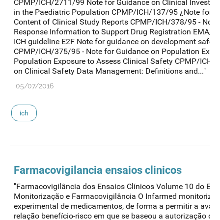
CPMP/ICH/2711/99 Note for Guidance on Clinical Investiga
in the Paediatric Population CPMP/ICH/137/95 ¿Note for G
Content of Clinical Study Reports CPMP/ICH/378/95 - Note
Response Information to Support Drug Registration EMA
ICH guideline E2F Note for guidance on development safety
CPMP/ICH/375/95 - Note for Guidance on Population Expos
Population Exposure to Assess Clinical Safety CPMP/ICH/3
on Clinical Safety Data Management: Definitions and..."
05/07/2016
ich
Farmacovigilancia ensaios clinicos
"Farmacovigilância dos Ensaios Clínicos Volume 10 do Eudra
Monitorização e Farmacovigilância O Infarmed monitoriza 
experimental de medicamentos, de forma a permitir a aval
relação benefício-risco em que se baseou a autorização dos