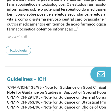
farmacocinéticos e toxicológicos. Os estudos farmacológi
informações sobre o potencial terapêutico do medicamento
bem como sobre possíveis efeitos secundários, efeitos adv
vitais, como o sistema nervoso central cardiovascular e resp
outros medicamentos em termos de ação farmacológica. C
farmacocinética obtemos informação ..."
05/07/2016
toxicologia
Co
n
Guidelines - ICH
"CPMP/ICH/135/95 - Note for Guidance on Good Clinical P
Note for Guidance on Studies in Support of Special Populati
CPMP/ICH/291/95 - Note for Guidance on General Considerat
CPMP/ICH/363/96 - Note for Guidance on Statistical Principl
CPMP/ICH/364/96 - Note for Guidance on Choice of Control G