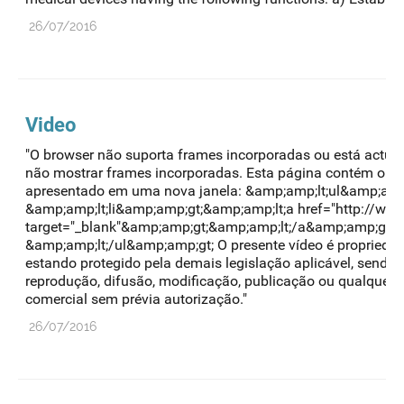
26/07/2016
Video
"O browser não suporta frames incorporadas ou está actua
não mostrar frames incorporadas. Esta página contém o se
apresentado em uma nova janela: &amp;amp;lt;ul&amp;amp
&amp;amp;lt;li&amp;amp;gt;&amp;amp;lt;a href="http://www
target="_blank"&amp;amp;gt;&amp;amp;lt;/a&amp;amp;gt;&
&amp;amp;lt;/ul&amp;amp;gt; O presente vídeo é propriedad
estando protegido pela demais legislação aplicável, sendo p
reprodução, difusão, modificação, publicação ou qualquer 
comercial sem prévia autorização."
26/07/2016