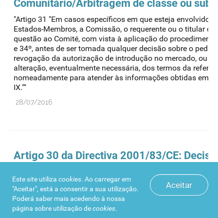
Comunitário/Arbitragem de classe ou subst
"Artigo 31 "Em casos específicos em que esteja envolvido o 
Estados-Membros, a Comissão, o requerente ou o titular d
questão ao Comité, com vista à aplicação do procedimento p
e 34º, antes de ser tomada qualquer decisão sobre o pedid
revogação da autorização de introdução no mercado, ou so
alteração, eventualmente necessária, dos termos da referid
nomeadamente para atender às informações obtidas em co
IX.""
28/07/2016
Artigo 30 da Directiva 2001/83/CE: Decisõ
/Harmonização RCM do medicamento de re
Este
site
utiliza
cookies
. Ao carregar em
"Artigo 30 "Caso tenham sido apresentados dois ou mais p
Aceitar
"Aceitar", está a consentir a sua utilização.
introdução no mercado para um dado medicamento (....) e
Poderá saber mais acedendo à nossa
tenham adoptado decisões divergentes relativamente à sua
página sobre
utilização de
cookies
.
ou revogação, um Estado-Membro, a Comissão, ou o requeren