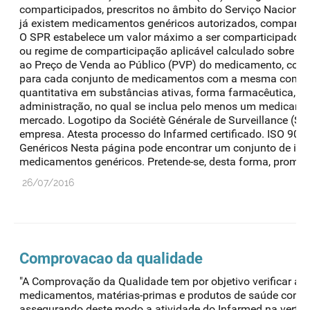
comparticipados, prescritos no âmbito do Serviço Nacional 
já existem medicamentos genéricos autorizados, compartic
O SPR estabelece um valor máximo a ser comparticipado, 
ou regime de comparticipação aplicável calculado sobre o p
ao Preço de Venda ao Público (PVP) do medicamento, confor
para cada conjunto de medicamentos com a mesma compos
quantitativa em substâncias ativas, forma farmacêutica, d
administração, no qual se inclua pelo menos um medicamen
mercado. Logotipo da Sociétè Générale de Surveillance (SGS)
empresa. Atesta processo do Infarmed certificado. ISO 900
Genéricos Nesta página pode encontrar um conjunto de inf
medicamentos genéricos. Pretende-se, desta forma, promover
26/07/2016
Comprovacao da qualidade
"A Comprovação da Qualidade tem por objetivo verificar a 
medicamentos, matérias-primas e produtos de saúde comer
assegurando deste modo a atividade do Infarmed na vertente