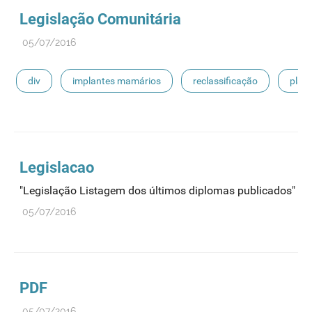
Legislação Comunitária
05/07/2016
div
implantes mamários
reclassificação
plas
derivados estáveis do sangue
próteses de substitução
Legislacao
"Legislação Listagem dos últimos diplomas publicados"
05/07/2016
PDF
05/07/2016