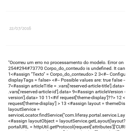
22/07/2016
"Ocorreu um erro no processamento do modelo. Error on line
254#294#73770 Corpo_do_conteudo is undefined. It cannot
1<#assign "Texto" = Corpo_do_conteudo> 2 3<#-- Configurat
displayTags = false> <#-- Possible values are: true false --> 
7<#assign articleTitle = .vars['reserved-article-title'].data> 8
.vars['reserved-article-id'].data> 9<#assign articleVersion = .v
version'].data> 10 11<#if request['theme-display']??> 12 <
request['theme-display'] > 13 <#assign layout = themeDisplay
layoutService =
serviceLocator.findService("com.liferay.portal.service.Layou
<#assign layoutObject = layoutService.getLayout(layout?n
portalURL = httpUtil.getProtocol(request['attributes']['CURRE