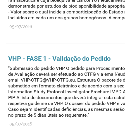
farmacêutica e cuja bioequivalência com o medicamento de
demonstrada por estudos de biodisponibilidade apropriados
- Valor sobre o qual incide a comparticipação do Estado 
incluídos em cada um dos grupos homogéneos. A compartic
05/07/2016
VHP - FASE 1 - Validação do Pedido
"Submissão do pedido VHP O pedido para Procedimento Vo
de Avaliação deverá ser efetuado ao CTFG via email/eudral
email VHP-CTFG@VHP-CTFG.eu. Estrutura O pacote de doc
submetido em formato eletrónico e de acordo com a seguint
Information Study Protocol Investigator Brochure IMPD Addi
PIP A lista de documentos que deverá integrar esta estrutur
respetiva guideline de VHP. O dossier do pedido VHP é vali
Caso sejam identificadas deficiências, as mesmas serão c
no prazo de 5 dias úteis ao requerente."
05/07/2016