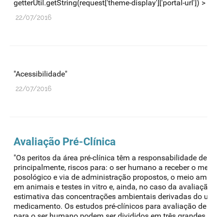
getterUtil.getString(request['theme-display']['portal-url']) > 18 .
22/07/2016
"Acessibilidade"
22/07/2016
Avaliação Pré-Clínica
"Os peritos da área pré-clínica têm a responsabilidade de ava
principalmente, riscos para: o ser humano a receber o med
posológico e via de administração propostos, o meio ambi
em animais e testes in vitro e, ainda, no caso da avaliação 
estimativa das concentrações ambientais derivadas do uso
medicamento. Os estudos pré-clínicos para avaliação de efe
para o ser humano podem ser divididos em três grandes gr