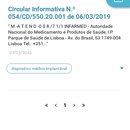
n
Circular Informativa N.º
054/CD/550.20.001 de 06/03/2019
" M -A T E N D -0 0 8 /7 1/1 INFARMED - Autoridade
Nacional do Medicamento e Produtos de Saúde, I.P.
Parque de Saúde de Lisboa - Av. do Brasil, 53 1749-004
Lisboa Tel.: +351..."
07/03/2019
dispositivo médico implantável
spg microstimulator system
1