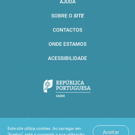
AJUDA
SOBRE O
SITE
CONTACTOS
ONDE ESTAMOS
ACESSIBILIDADE
Infarmed © 2016. Todos os direitos reservados
Este
site
utiliza
cookies
. Ao carregar em
Aceitar
"Aceitar", está a consentir a sua utilização.