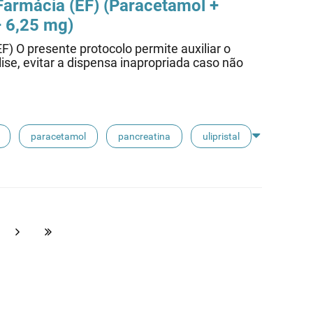
armácia (EF) (
Paracetamol
+
+ 6,25 mg)
F) O presente protocolo permite auxiliar o
se, evitar a dispensa inapropriada caso não
paracetamol
pancreatina
ulipristal
ibuprofeno
paracetamol codeina buclizina
fina
floroglucinol e simeticone