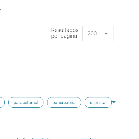
o
Resultados
por página
paracetamol
pancreatina
ulipristal
ibuprofeno
paracetamol codeina buclizina
fina
floroglucinol e simeticone