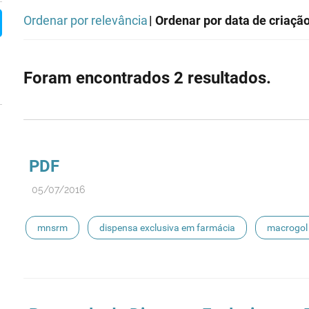
Ordenar por relevância
| Ordenar por data de criaçã
Foram encontrados 2 resultados.
PDF
05/07/2016
mnsrm
dispensa exclusiva em farmácia
macrogol
hidrocortisona
fluticasona
pílula do dia seguinte
picetoprofeno
contraceção de emergência
amorol