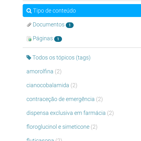
Tipo de conteúdo
Documentos
1
Páginas
1
Todos os tópicos (tags)
amorolfina
(2)
cianocobalamida
(2)
contraceção de emergência
(2)
dispensa exclusiva em farmácia
(2)
floroglucinol e simeticone
(2)
fluticasona
(2)