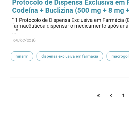
Protocolo de Dispensa Exclusiva em F
Codeína + Buclizina (500 mg + 8 mg 
cianocobalamida
lidocaína prilocaína
" 1 Protocolo de Dispensa Exclusiva em Farmácia (E
farmacêuticoa dispensar o medicamento após análi
..."
05/07/2016
mnsrm
dispensa exclusiva em farmácia
macrogol
hidrocortisona
fluticasona
pílula do dia seguinte
picetoprofeno
contraceção de emergência
amorol
1
cianocobalamida
lidocaína prilocaína