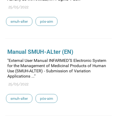
25/05/2022
smuh-alter
pós-aim
Manual SMUH-ALter (EN)
"External User Manual INFARMED’S Electronic System
for the Management of Medicinal Products of Human
Use (SMUH-ALTER) - Submission of Variation
Applications ..."
25/05/2022
smuh-alter
pós-aim