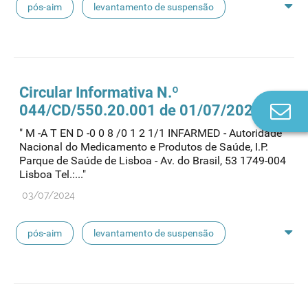
pós-aim
levantamento de suspensão
suspensão de aim
Circular Informativa N.º
Co
044/CD/550.20.001 de 01/07/2024
n
" M -A T EN D -0 0 8 /0 1 2 1/1 INFARMED - Autoridade
Nacional do Medicamento e Produtos de Saúde, I.P.
Parque de Saúde de Lisboa - Av. do Brasil, 53 1749-004
Lisboa Tel.:..."
03/07/2024
pós-aim
levantamento de suspensão
suspensão de aim