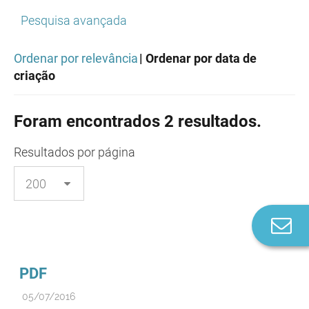
Pesquisa avançada
Ordenar por relevância
| Ordenar por data de
criação
Foram encontrados 2 resultados.
Resultados
por página
Co
n
PDF
05/07/2016