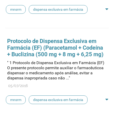
mnsrm
dispensa exclusiva em farmácia
macrogol
paracetamol
pancreatina
ulipristal
hidrocortisona
fluticasona
Protocolo de Dispensa Exclusiva em
Farmácia (EF) (Paracetamol + Codeína
pílula do dia seguinte
ibuprofeno
+ Buclizina (500 mg + 8 mg + 6,25 mg)
" 1 Protocolo de Dispensa Exclusiva em Farmácia (EF)
paracetamol codeina buclizina
picetoprofeno
O presente protocolo permite auxiliar o farmacêuticoa
dispensar o medicamento após análise, evitar a
dispensa inapropriada caso não ..."
contraceção de emergência
amorolfina
05/07/2016
floroglucinol e simeticone
cianocobalamida
mnsrm
dispensa exclusiva em farmácia
lidocaína prilocaína
macrogol
paracetamol
pancreatina