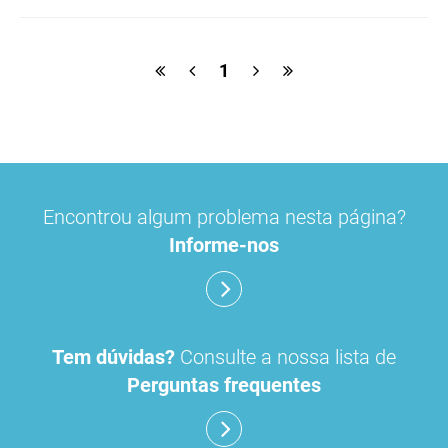
ulipristal
hidrocortisona
fluticasona
1
pílula do dia seguinte
ibuprofeno
paracetamol codeina buclizina
picetoprofeno
Encontrou algum problema nesta página?
contraceção de emergência
amorolfina
Informe-nos
floroglucinol e simeticone
cianocobalamida
lidocaína prilocaína
Tem dúvidas?
Consulte a nossa lista de
Perguntas frequentes