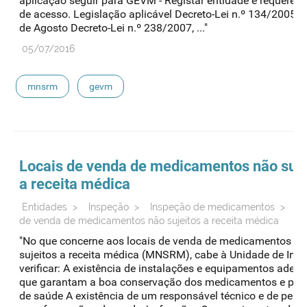
aplicação seguir para GEVM - Registar entidade e requerer 
de acesso. Legislação aplicável Decreto-Lei n.º 134/2005, 
de Agosto Decreto-Lei n.º 238/2007, ..."
05/07/2016
mnsrm
gevm
Locais de venda de medicamentos não suje
a receita médica
Entidades
>
Inspeção
>
Inspeção de medicamentos
>
Lo
de venda de medicamentos não sujeitos a receita médica
"No que concerne aos locais de venda de medicamentos n
sujeitos a receita médica (MNSRM), cabe à Unidade de Ins
verificar: A existência de instalações e equipamentos adeq
que garantam a boa conservação dos medicamentos e pro
de saúde A existência de um responsável técnico e de pess