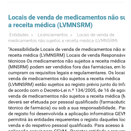
Locais de venda de medicamentos não suje
a receita médica (LV
MNSRM
)
Entidades
>
Licenciamentos
>
Locais de venda de
medicamentos não sujeitos a receita médica (LVMNSRM)
"Acessibilidade Locais de venda de medicamentos não suje
receita médica (LVMNSRM) Locais de venda Responsáveis
técnicos Os medicamentos não sujeitos a receita médica
(MNSRM) podem ser vendidos fora das farmácias, em loca
cumpram os requisitos legais e regulamentares. Os locais 
venda de medicamentos não sujeitos a receita médica
(LVMNSRM) estão sujeitos ao registo prévio junto do Infar
de acordo com o Decreto-Lei n.º 134/2005, de 16 de agosto
venda de medicamentos não sujeitos a receita médica (M
deverá ser efetuada por pessoal qualificado (farmacêutico 
técnico de farmácia) ou sob a sua responsabilidade.. Para e
de registo foi desenvolvida a aplicação informática GEVM,
permitirá às entidades requerentes o registo daqueles locai
venda e do respetivo pessoal qualificado. Para acesso à