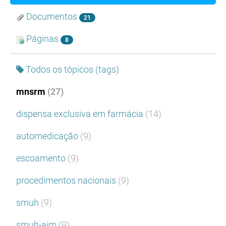
Documentos
21
Páginas
8
Todos os tópicos (tags)
mnsrm
(27)
dispensa exclusiva em farmácia
(14)
automedicação
(9)
escoamento
(9)
procedimentos nacionais
(9)
smuh
(9)
smuh-aim
(9)