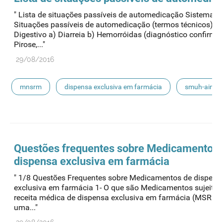
" Lista de situações passíveis de automedicação Sistema
Situações passíveis de automedicação (termos técnicos)
Digestivo a) Diarreia b) Hemorróidas (diagnóstico confirma
Pirose,..."
29/08/2016
mnsrm
dispensa exclusiva em farmácia
smuh-aim
smuh
submissão eletrónica
automedicação
escoamento
smuh-alter
procedimentos nacionais
Questões frequentes sobre Medicamentos
dispensa exclusiva em farmácia
" 1/8 Questões Frequentes sobre Medicamentos de dispens
exclusiva em farmácia 1- O que são Medicamentos sujeitos
receita médica de dispensa exclusiva em farmácia (MSRM-
uma..."