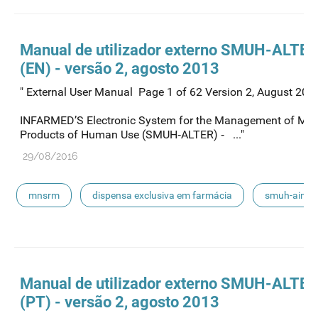
smuh
submissão eletrónica
automedicação
escoamento
smuh-alter
procedimentos nacionais
Manual de utilizador externo SMUH-ALTER
(EN) - versão 2, agosto 2013
" External User Manual Page 1 of 62 Version 2, Augus
INFARMED’S Electronic System for the Management of Med
Products of Human Use (SMUH‐ALTER) ‐ ..."
29/08/2016
mnsrm
dispensa exclusiva em farmácia
smuh-aim
smuh
submissão eletrónica
automedicação
escoamento
smuh-alter
procedimentos nacionais
Manual de utilizador externo SMUH-ALTER
(PT) - versão 2, agosto 2013