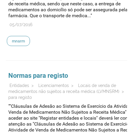
de receita médica, sendo que neste caso, a entrega de
medicamentos ao domicílio só pode ser assegurada pela
farmácia. Que o transporte de medica..."
05/07/2016
mnsrm
Normas para registo
Entidades
>
Licenciamentos
>
Locais de venda de
medicamentos não sujeitos a receita médica (LVMNSRM)
>
N
para registo
""Cláusulas de Adesão ao Sistema de Exercício da Atividad
Venda de Medicamentos Não Sujeitos a Receita Médica" A
aceder ao site "Registar entidades e locais" deverá ler com
atenção as "Cláusulas de Adesão ao Sistema de Exercício 
Atividade de Venda de Medicamentos Não Sujeitos a Recei