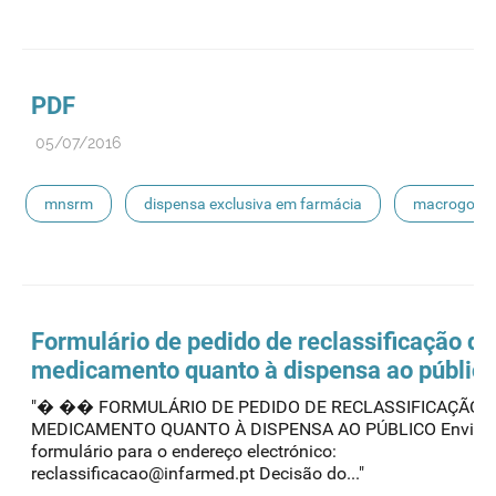
boas praticas publicidade
canais digitais
PDF
05/07/2016
mnsrm
dispensa exclusiva em farmácia
macrogol
paracetamol
pancreatina
ulipristal
hidrocortisona
fluticasona
pílula do dia seguinte
Formulário de pedido de reclassificação do
medicamento quanto à dispensa ao públic
ibuprofeno
paracetamol codeina buclizina
"� �� FORMULÁRIO DE PEDIDO DE RECLASSIFICAÇÃO 
MEDICAMENTO QUANTO À DISPENSA AO PÚBLICO Enviar 
picetoprofeno
contraceção de emergência
amorolfi
formulário para o endereço electrónico:
reclassificacao@infarmed.pt Decisão do..."