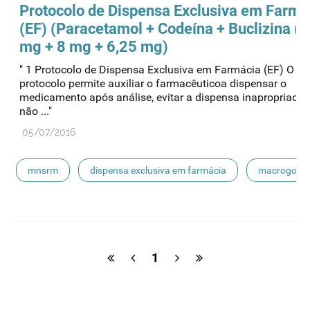
Protocolo de Dispensa Exclusiva em Farmá
(EF) (Paracetamol + Codeína + Buclizina (
mg + 8 mg + 6,25 mg)
" 1 Protocolo de Dispensa Exclusiva em Farmácia (EF) O pr
protocolo permite auxiliar o farmacêuticoa dispensar o
medicamento após análise, evitar a dispensa inapropriada
não ..."
05/07/2016
mnsrm
dispensa exclusiva em farmácia
macrogol
paracetamol
pancreatina
ulipristal
hidrocortisona
fluticasona
pílula do dia seguinte
1
ibuprofeno
paracetamol codeina buclizina