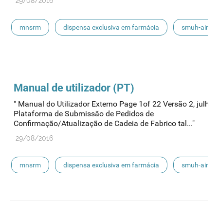
29/08/2016
mnsrm
dispensa exclusiva em farmácia
smuh-aim
smuh
submissão eletrónica
automedicação
escoamento
smuh-alter
procedimentos nacionais
Manual de utilizador (PT)
" Manual do Utilizador Externo Page 1of 22 Versão 2, julho
Plataforma de Submissão de Pedidos de
Confirmação/Atualização de Cadeia de Fabrico tal..."
29/08/2016
mnsrm
dispensa exclusiva em farmácia
smuh-aim
smuh
submissão eletrónica
automedicação
escoamento
smuh-alter
procedimentos nacionais