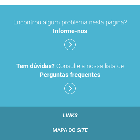
picetoprofeno
contraceção de emergência
amorolfi
Encontrou algum problema nesta página?
floroglucinol e simeticone
cianocobalamida
Informe-nos
lidocaína prilocaína
Tem dúvidas?
Consulte a nossa lista de
Perguntas frequentes
LINKS
MAPA DO
SITE