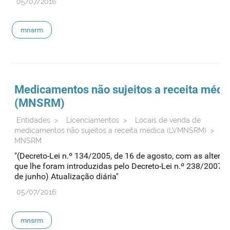
05/07/2016
mnsrm
Medicamentos não sujeitos a receita médi
(
MNSRM
)
Entidades
>
Licenciamentos
>
Locais de venda de
medicamentos não sujeitos a receita médica (LVMNSRM)
>
Li
MNSRM
"(Decreto-Lei n.º 134/2005, de 16 de agosto, com as altera
que lhe foram introduzidas pelo Decreto-Lei n.º 238/2007, 
de junho) Atualização diária"
05/07/2016
mnsrm