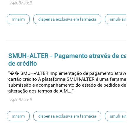
floroglucinol e simeticone
cianocobalamida
29/08/2016
lidocaína prilocaína
mnsrm
dispensa exclusiva em farmácia
smuh-aim
smuh
submissão eletrónica
automedicação
escoamento
smuh-alter
procedimentos nacionais
SMUH-ALTER - Pagamento através de car
de crédito
"�� SMUH-ALTER Implementação de pagamento através 
cartão crédito A plataforma SMUH-ALTER é uma ferrament
submissão e acompanhamento do estado de pedidos de
alteração aos termos de AIM...."
29/08/2016
mnsrm
dispensa exclusiva em farmácia
smuh-aim