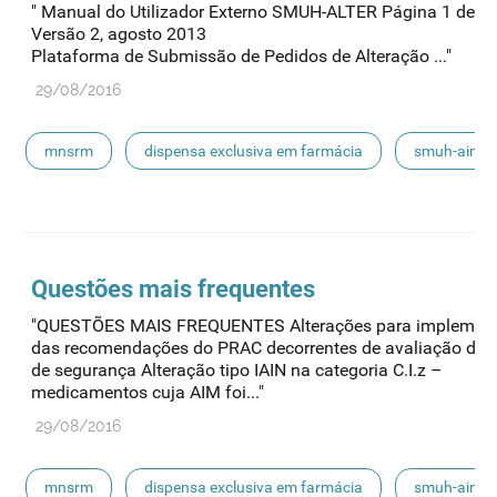
" Manual do Utilizador Externo SMUH-ALTER Página 1 de 5
Versão 2, agosto 2013
Plataforma de Submissão de Pedidos de Alteração ..."
29/08/2016
mnsrm
dispensa exclusiva em farmácia
smuh-aim
smuh
submissão eletrónica
automedicação
escoamento
smuh-alter
procedimentos nacionais
Questões mais frequentes
"QUESTÕES MAIS FREQUENTES Alterações para implemen
das recomendações do PRAC decorrentes de avaliação de s
de segurança Alteração tipo IAIN na categoria C.I.z –
medicamentos cuja AIM foi..."
29/08/2016
mnsrm
dispensa exclusiva em farmácia
smuh-aim