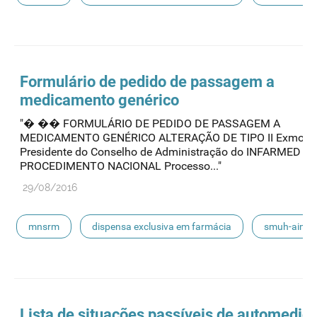
smuh
submissão eletrónica
automedicação
escoamento
smuh-alter
procedimentos nacionais
Formulário de pedido de passagem a
medicamento genérico
"� �� FORMULÁRIO DE PEDIDO DE PASSAGEM A
MEDICAMENTO GENÉRICO ALTERAÇÃO DE TIPO II Exmo S
Presidente do Conselho de Administração do INFARMED
PROCEDIMENTO NACIONAL Processo..."
29/08/2016
mnsrm
dispensa exclusiva em farmácia
smuh-aim
smuh
submissão eletrónica
automedicação
escoamento
smuh-alter
procedimentos nacionais
Lista de situações passíveis de automedic