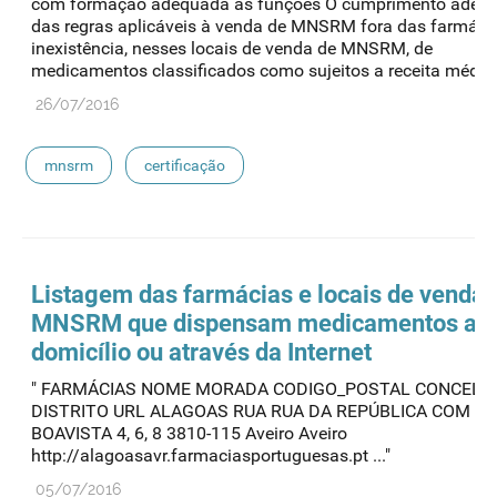
com formação adequada às funções O cumprimento adeq
das regras aplicáveis à venda de MNSRM fora das farmáci
inexistência, nesses locais de venda de MNSRM, de
medicamentos classificados como sujeitos a receita médica
26/07/2016
mnsrm
certificação
Listagem das farmácias e locais de venda 
MNSRM
que dispensam medicamentos ao
domicílio ou através da Internet
" FARMÁCIAS NOME MORADA CODIGO_POSTAL CONCELH
DISTRITO URL ALAGOAS RUA RUA DA REPÚBLICA COM RU
BOAVISTA 4, 6, 8 3810-115 Aveiro Aveiro
http://alagoasavr.farmaciasportuguesas.pt ..."
05/07/2016