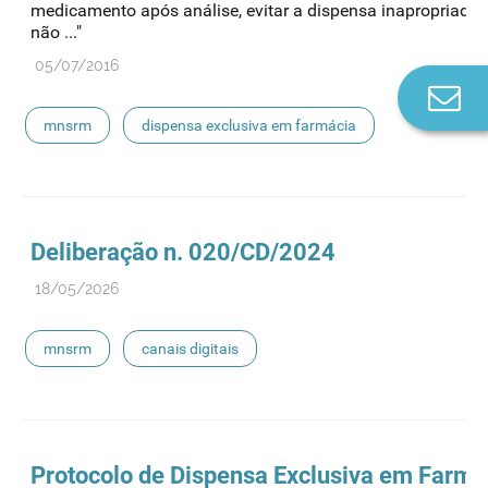
medicamento após análise, evitar a dispensa inapropriada
não ..."
05/07/2016
Co
n
mnsrm
dispensa exclusiva em farmácia
Deliberação n. 020/CD/2024
18/05/2026
mnsrm
canais digitais
Protocolo de Dispensa Exclusiva em Farmá