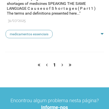
shortages of medicines SPEAKING THE SAME
LANGUAGE C a u s e s o f S h o r t a g e s ( P a r t 1 )
The terms and definitions presented here..."
31/07/2025
medicamentos essenciais
medicamentos uso humano
medicamentos de uso humano
medicamentos
1
Encontrou algum problema nesta página?
Informe-nos