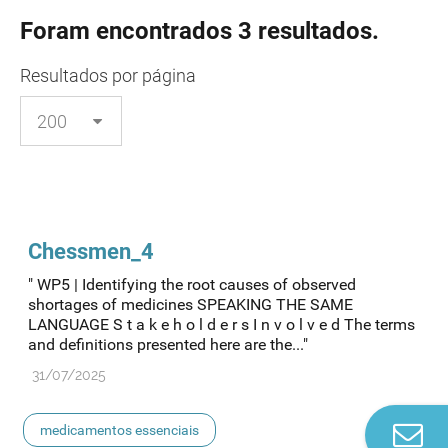
Foram encontrados 3 resultados.
Resultados
por página
Chessmen_4
" WP5 | Identifying the root causes of observed
shortages of medicines SPEAKING THE SAME
LANGUAGE S t a k e h o l d e r s I n v o l v e d The terms
and definitions presented here are the..."
31/07/2025
Co
medicamentos essenciais