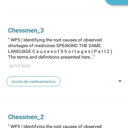
n
medicamentos uso humano
medicamentos de uso humano
medicamentos
Chessmen_3
" WP5 | Identifying the root causes of observed
shortages of medicines SPEAKING THE SAME
LANGUAGE C a u s e s o f S h o r t a g e s ( P a r t 2 )
The terms and definitions presented here..."
31/07/2025
stocks de medicamentos
medicamentos essenciais
medicamentos uso humano
Chessmen_2
" WP5 | Identifying the root causes of observed
medicamentos de uso humano
medicamentos