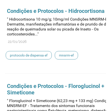
Condições e Protocolos - Hidrocortisona 
" Hidrocortisona 10 mg/g; 10mg/ml Condições MNSRM-EF 
Dermatite, manifestações inflamatórias e de prurido de der
reação de queimadura solar ou picada de Inseto - Os
corticosteroides..."
22/01/2026
protocolo de dispensa ef
mnsrm-ef
medicamentos de uso humano
Condições e Protocolos - Floroglucinol +
Simeticone
" Floroglucinol + Simeticone (62,23 mg + 133 mg) Condiçõe
MNSRM-EF - Tratamento dos sintomas funcionais
gastrointestinais como flatulência, meteorismo, distensão