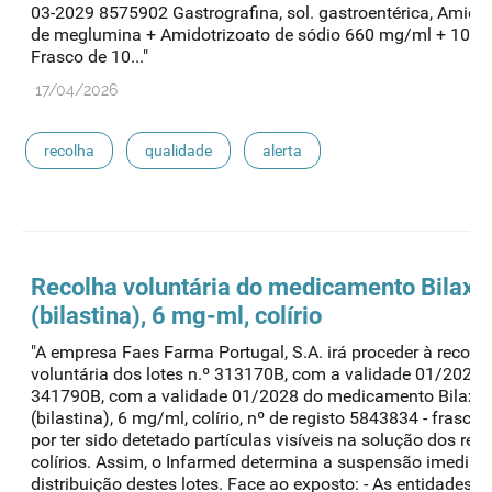
03-2029 8575902 Gastrografina, sol. gastroentérica, Amidot
de meglumina + Amidotrizoato de sódio 660 mg/ml + 100
Frasco de 10..."
17/04/2026
recolha
qualidade
alerta
medicamentos de uso humano
Recolha voluntária do medicamento Bilaxt
(bilastina), 6 mg-ml, colírio
"A empresa Faes Farma Portugal, S.A. irá proceder à recolh
voluntária dos lotes n.º 313170B, com a validade 01/2027 e
341790B, com a validade 01/2028 do medicamento Bilaxt
(bilastina), 6 mg/ml, colírio, nº de registo 5843834 - frasco 
por ter sido detetado partículas visíveis na solução dos res
colírios. Assim, o Infarmed determina a suspensão imediat
distribuição destes lotes. Face ao exposto: - As entidades q