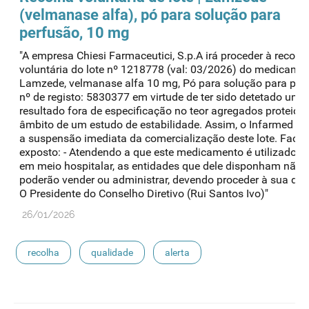
(velmanase alfa), pó para solução para
perfusão, 10 mg
"A empresa Chiesi Farmaceutici, S.p.A irá proceder à recolh
voluntária do lote nº 1218778 (val: 03/2026) do medicame
Lamzede, velmanase alfa 10 mg, Pó para solução para per
nº de registo: 5830377 em virtude de ter sido detetado um
resultado fora de especificação no teor agregados proteico
âmbito de um estudo de estabilidade. Assim, o Infarmed d
a suspensão imediata da comercialização deste lote. Face 
exposto: - Atendendo a que este medicamento é utilizado 
em meio hospitalar, as entidades que dele disponham não 
poderão vender ou administrar, devendo proceder à sua dev
O Presidente do Conselho Diretivo (Rui Santos Ivo)"
26/01/2026
recolha
qualidade
alerta
medicamentos de uso humano