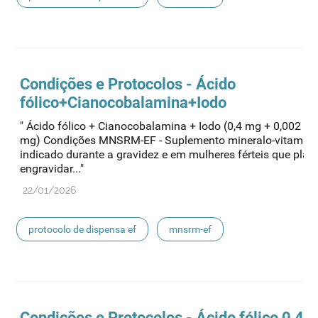
medicamentos de uso humano
Condições e Protocolos - Ácido
fólico+Cianocobalamina+Iodo
" Ácido fólico + Cianocobalamina + Iodo (0,4 mg + 0,002 mg
mg) Condições MNSRM-EF - Suplemento mineralo-vitamíni
indicado durante a gravidez e em mulheres férteis que pla
engravidar..."
22/01/2026
protocolo de dispensa ef
mnsrm-ef
medicamentos de uso humano
Condições e Protocolos - Ácido fólico 0,4 