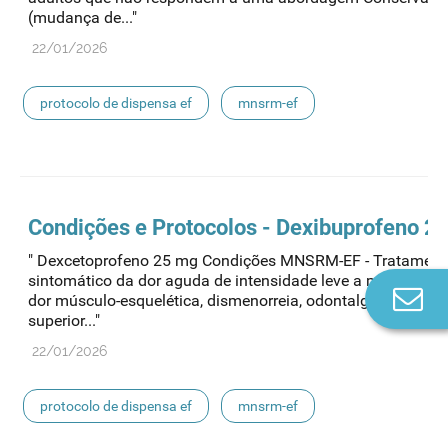
(mudança de..."
22/01/2026
protocolo de dispensa ef
mnsrm-ef
medicamentos de uso humano
Condições e Protocolos - Dexibuprofeno 2
" Dexcetoprofeno 25 mg Condições MNSRM-EF - Tratament
sintomático da dor aguda de intensidade leve a moderada,
Co
dor músculo-esquelética, dismenorreia, odontalgia - Idade i
n
superior..."
22/01/2026
protocolo de dispensa ef
mnsrm-ef