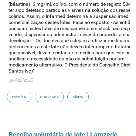
(bilastina), 6 mg/ml, colírio, com o número de registo 58437
ter sido detetado partículas visíveis na solução dos respeti
colírios. Assim, o Infarmed determina a suspensão imediat
comercialização destes lotes. Face ao exposto: - As entida
possuam estes lotes de medicamento em stock não os po
vender, dispensar ou administrar, devendo proceder à sua
devolução. - Os doentes que estejam a utilizar medicament
pertencentes a este lote não devem interromper o tratamen
que possível, devem contactar o médico para que este pos
analisar a necessidade ou não da substituição por um
medicamento alternativo. O Presidente do Conselho Diretivo
Santos Ivo)"
25/02/2026
recolha
qualidade
alerta
medicamentos de uso humano
Recolha voluntária de lote | Lamzede