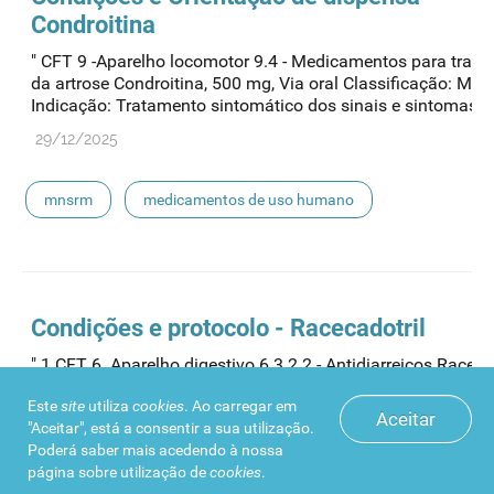
Condroitina
" CFT 9 -Aparelho locomotor 9.4 - Medicamentos para trat
da artrose Condroitina, 500 mg, Via oral Classificação: M
Indicação: Tratamento sintomático dos sinais e sintomas de
29/12/2025
mnsrm
medicamentos de uso humano
Condições e protocolo - Racecadotril
" 1 CFT 6. Aparelho digestivo 6.3.2.2 - Antidiarreicos Racecad
30 mg, 100 mg, Via oral Classificação: MNSRM -EF Indicaç
Este
site
utiliza
cookies
. Ao carregar em
Tratamento sintomático da diarreia aguda. ..."
Aceitar
"Aceitar", está a consentir a sua utilização.
29/12/2025
Poderá saber mais acedendo à nossa
página sobre
utilização de
cookies
.