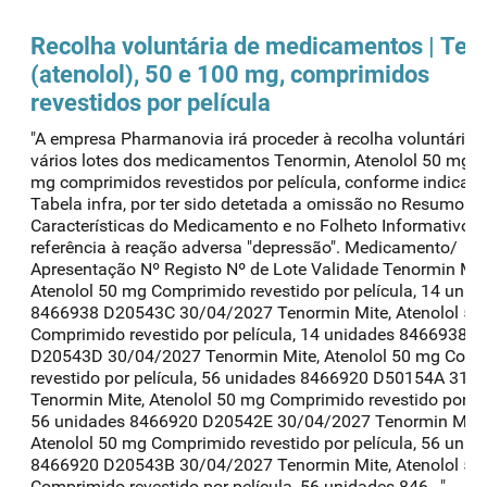
Recolha voluntária de
medicamentos
| Ten
(atenolol), 50 e 100 mg, comprimidos
revestidos por película
"A empresa Pharmanovia irá proceder à recolha voluntária 
vários lotes dos medicamentos Tenormin, Atenolol 50 mg e
mg comprimidos revestidos por película, conforme indicad
Tabela infra, por ter sido detetada a omissão no Resumo d
Características do Medicamento e no Folheto Informativo, 
referência à reação adversa "depressão". Medicamento/
Apresentação Nº Registo Nº de Lote Validade Tenormin Mit
Atenolol 50 mg Comprimido revestido por película, 14 unid
8466938 D20543C 30/04/2027 Tenormin Mite, Atenolol 50
Comprimido revestido por película, 14 unidades 8466938
D20543D 30/04/2027 Tenormin Mite, Atenolol 50 mg Com
revestido por película, 56 unidades 8466920 D50154A 31/
Tenormin Mite, Atenolol 50 mg Comprimido revestido por pe
56 unidades 8466920 D20542E 30/04/2027 Tenormin Mite
Atenolol 50 mg Comprimido revestido por película, 56 unid
8466920 D20543B 30/04/2027 Tenormin Mite, Atenolol 50
Comprimido revestido por película, 56 unidades 846..."