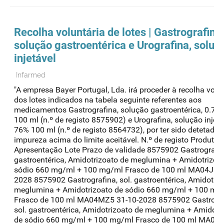
Recolha voluntária de lotes | Gastrografina,
solução gastroentérica e Urografina, soluç
injetável
Infarmed
"A empresa Bayer Portugal, Lda. irá proceder à recolha volu
dos lotes indicados na tabela seguinte referentes aos
medicamentos Gastrografina, solução gastroentérica, 0.76 
100 ml (n.º de registo 8575902) e Urografina, solução injetá
76% 100 ml (n.º de registo 8564732), por ter sido detetada
impureza acima do limite aceitável. N.º de registo Produto
Apresentação Lote Prazo de validade 8575902 Gastrografina
gastroentérica, Amidotrizoato de meglumina + Amidotrizoa
sódio 660 mg/ml + 100 mg/ml Frasco de 100 ml MA04JLF 
2028 8575902 Gastrografina, sol. gastroentérica, Amidotriz
meglumina + Amidotrizoato de sódio 660 mg/ml + 100 mg
Frasco de 100 ml MA04MZ5 31-10-2028 8575902 Gastrogra
sol. gastroentérica, Amidotrizoato de meglumina + Amidotr
de sódio 660 mg/ml + 100 mg/ml Frasco de 100 ml MA04R