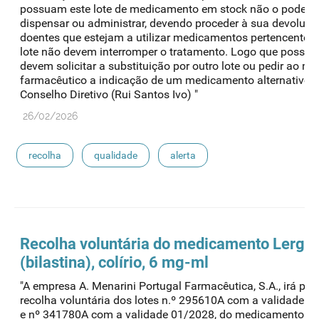
possuam este lote de medicamento em stock não o podem 
dispensar ou administrar, devendo proceder à sua devolução
doentes que estejam a utilizar medicamentos pertencentes 
lote não devem interromper o tratamento. Logo que possível
devem solicitar a substituição por outro lote ou pedir ao m
farmacêutico a indicação de um medicamento alternativo. 
Conselho Diretivo (Rui Santos Ivo) "
26/02/2026
recolha
qualidade
alerta
medicamentos de uso humano
Recolha voluntária do medicamento Lergon
(bilastina), colírio, 6 mg-ml
"A empresa A. Menarini Portugal Farmacêutica, S.A., irá pro
recolha voluntária dos lotes n.º 295610A com a validade 0
e nº 341780A com a validade 01/2028, do medicamento Le