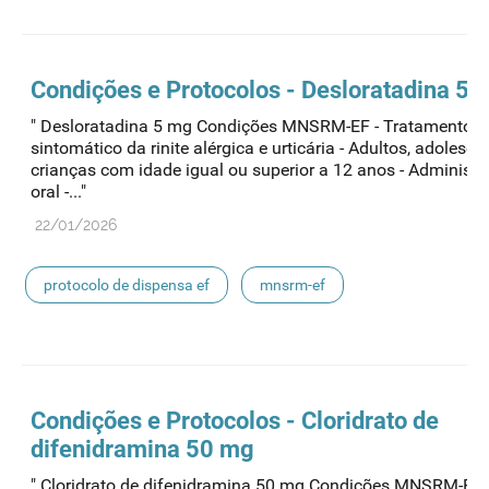
medicamentos de uso humano
Condições e Protocolos - Desloratadina 5 
" Desloratadina 5 mg Condições MNSRM-EF - Tratamento
sintomático da rinite alérgica e urticária - Adultos, adolesce
crianças com idade igual ou superior a 12 anos - Administ
oral -..."
22/01/2026
protocolo de dispensa ef
mnsrm-ef
medicamentos de uso humano
Condições e Protocolos - Cloridrato de
difenidramina 50 mg
" Cloridrato de difenidramina 50 mg Condições MNSRM-EF 