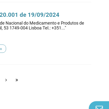
0.20.001 de 19/09/2024
dade Nacional do Medicamento e Produtos de
l, 53 1749-004 Lisboa Tel.: +351..."
to
Co