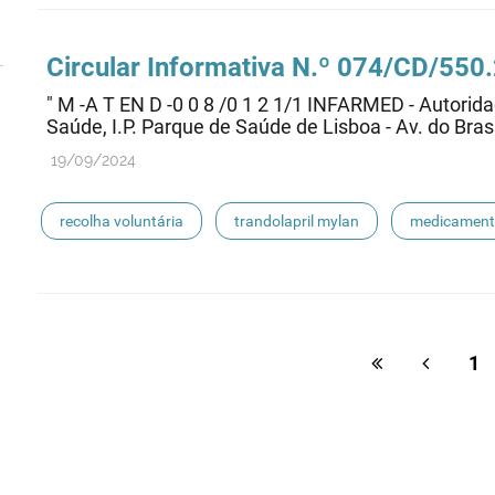
Circular Informativa N.º 074/CD/55
" M -A T EN D -0 0 8 /0 1 2 1/1 INFARMED - Autori
Saúde, I.P. Parque de Saúde de Lisboa - Av. do Brasi
19/09/2024
recolha voluntária
trandolapril mylan
medicamen
1