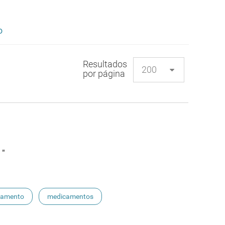
o
Resultados
por página
 "
camento
medicamentos