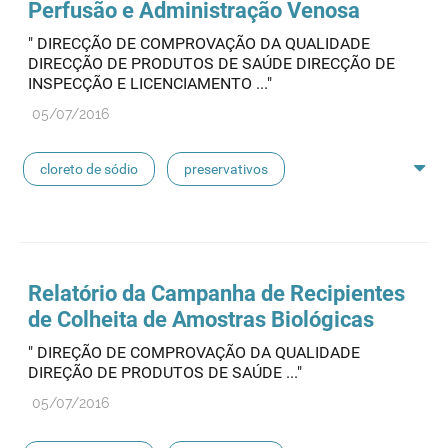
Perfusão e Administração Venosa
pensos
lancetas
luvas cirúrgicas
" DIRECÇÃO DE COMPROVAÇÃO DA QUALIDADE
DIRECÇÃO DE PRODUTOS DE SAÚDE DIRECÇÃO DE
concentrados de hemodiálise
lavagem nasal
INSPECÇÃO E LICENCIAMENTO ..."
05/07/2016
linhas de perfusão
desinfetantes
cloreto de sódio
preservativos
feridas crónicas
amostras biológicas
seringas
agulhas
hemodiálise
Relatório da Campanha de Recipientes
de Colheita de Amostras Biológicas
pensos
lancetas
luvas cirúrgicas
" DIREÇÃO DE COMPROVAÇÃO DA QUALIDADE
DIREÇÃO DE PRODUTOS DE SAÚDE ..."
concentrados de hemodiálise
lavagem nasal
05/07/2016
linhas de perfusão
desinfetantes