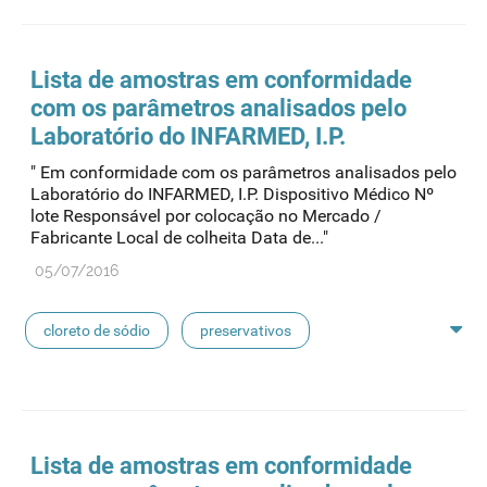
feridas crónicas
amostras biológicas
seringas
agulhas
hemodiálise
Lista de amostras em conformidade
com os parâmetros analisados pelo
pensos
lancetas
luvas cirúrgicas
Laboratório do INFARMED, I.P.
" Em conformidade com os parâmetros analisados pelo
concentrados de hemodiálise
lavagem nasal
Laboratório do INFARMED, I.P. Dispositivo Médico Nº
lote Responsável por colocação no Mercado /
Fabricante Local de colheita Data de..."
linhas de perfusão
desinfetantes
05/07/2016
cloreto de sódio
preservativos
feridas crónicas
amostras biológicas
seringas
agulhas
hemodiálise
Lista de amostras em conformidade