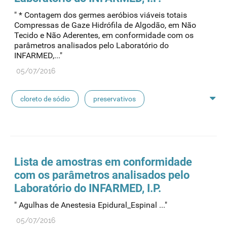
" * Contagem dos germes aeróbios viáveis totais
concentrados de hemodiálise
lavagem nasal
Compressas de Gaze Hidrófila de Algodão, em Não
Tecido e Não Aderentes, em conformidade com os
parâmetros analisados pelo Laboratório do
linhas de perfusão
desinfetantes
INFARMED,..."
05/07/2016
cloreto de sódio
preservativos
feridas crónicas
amostras biológicas
seringas
agulhas
hemodiálise
Lista de amostras em conformidade
com os parâmetros analisados pelo
pensos
lancetas
luvas cirúrgicas
Laboratório do INFARMED, I.P.
" Agulhas de Anestesia Epidural_Espinal ..."
concentrados de hemodiálise
lavagem nasal
05/07/2016