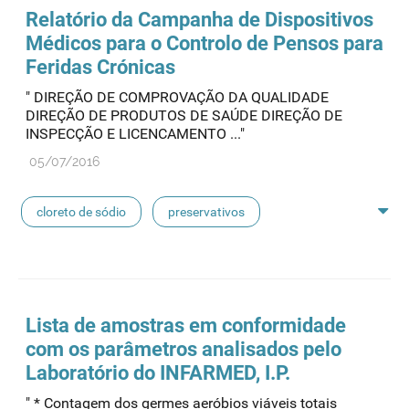
seringas
agulhas
hemodiálise
Relatório da Campanha de Dispositivos
Médicos para o Controlo de Pensos para
pensos
lancetas
luvas cirúrgicas
Feridas Crónicas
" DIREÇÃO DE COMPROVAÇÃO DA QUALIDADE
concentrados de hemodiálise
lavagem nasal
DIREÇÃO DE PRODUTOS DE SAÚDE DIREÇÃO DE
INSPECÇÃO E LICENCAMENTO ..."
linhas de perfusão
desinfetantes
05/07/2016
cloreto de sódio
preservativos
feridas crónicas
amostras biológicas
seringas
agulhas
hemodiálise
Lista de amostras em conformidade
com os parâmetros analisados pelo
pensos
lancetas
luvas cirúrgicas
Laboratório do INFARMED, I.P.
" * Contagem dos germes aeróbios viáveis totais