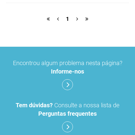
ulipristal
hidrocortisona
fluticasona
1
pílula do dia seguinte
ibuprofeno
paracetamol codeina buclizina
picetoprofeno
Encontrou algum problema nesta página?
contraceção de emergência
amorolfina
Informe-nos
floroglucinol e simeticone
cianocobalamida
lidocaína prilocaína
Tem dúvidas?
Consulte a nossa lista de
Perguntas frequentes