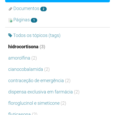
Documentos
2
Páginas
1
Todos os tópicos (tags)
hidrocortisona
(3)
amorolfina
(2)
cianocobalamida
(2)
contraceção de emergência
(2)
dispensa exclusiva em farmácia
(2)
floroglucinol e simeticone
(2)
fluticasona
(2)