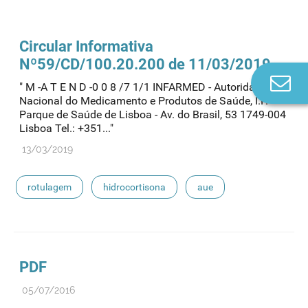
Circular Informativa
Nº59/CD/100.20.200 de 11/03/2019
Co
" M -A T E N D -0 0 8 /7 1/1 INFARMED - Autoridade
n
Nacional do Medicamento e Produtos de Saúde, I.P.
Parque de Saúde de Lisboa - Av. do Brasil, 53 1749-004
Lisboa Tel.: +351..."
13/03/2019
rotulagem
hidrocortisona
aue
PDF
05/07/2016