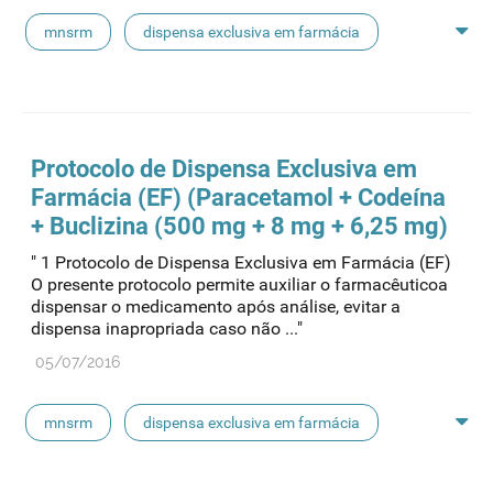
mnsrm
dispensa exclusiva em farmácia
macrogol
paracetamol
pancreatina
ulipristal
hidrocortisona
fluticasona
Protocolo de Dispensa Exclusiva em
Farmácia (EF) (Paracetamol + Codeína
pílula do dia seguinte
ibuprofeno
+ Buclizina (500 mg + 8 mg + 6,25 mg)
" 1 Protocolo de Dispensa Exclusiva em Farmácia (EF)
paracetamol codeina buclizina
picetoprofeno
O presente protocolo permite auxiliar o farmacêuticoa
dispensar o medicamento após análise, evitar a
dispensa inapropriada caso não ..."
contraceção de emergência
amorolfina
05/07/2016
floroglucinol e simeticone
cianocobalamida
mnsrm
dispensa exclusiva em farmácia
lidocaína prilocaína
macrogol
paracetamol
pancreatina