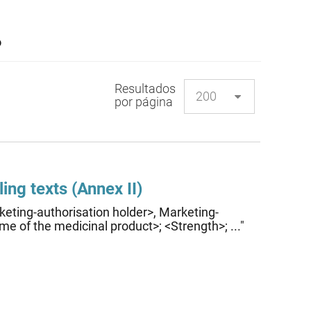
o
Resultados
por página
ing texts (Annex II)
keting-authorisation holder>, Marketing-
me of the medicinal product>; <Strength>; ..."