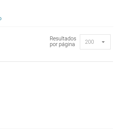
o
Resultados
por página