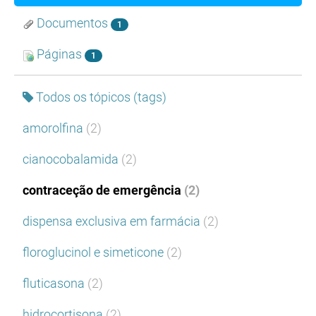
Documentos
1
Páginas
1
Todos os tópicos (tags)
amorolfina
(2)
cianocobalamida
(2)
contraceção de emergência
(2)
dispensa exclusiva em farmácia
(2)
floroglucinol e simeticone
(2)
fluticasona
(2)
hidrocortisona
(2)