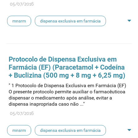
05/07/2016
mnsrm
dispensa exclusiva em farmácia
macrogol
paracetamol
pancreatina
ulipristal
hidrocortisona
fluticasona
Protocolo de Dispensa Exclusiva em
Farmácia (EF) (Paracetamol + Codeína
pílula do dia seguinte
ibuprofeno
+ Buclizina (500 mg + 8 mg + 6,25 mg)
" 1 Protocolo de Dispensa Exclusiva em Farmácia (EF)
paracetamol codeina buclizina
picetoprofeno
O presente protocolo permite auxiliar o farmacêuticoa
dispensar o medicamento após análise, evitar a
dispensa inapropriada caso não ..."
contraceção de emergência
amorolfina
05/07/2016
floroglucinol e simeticone
cianocobalamida
mnsrm
dispensa exclusiva em farmácia
lidocaína prilocaína