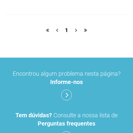
macrogol
paracetamol
pancreatina
ulipristal
hidrocortisona
fluticasona
1
pílula do dia seguinte
ibuprofeno
paracetamol codeina buclizina
picetoprofeno
Encontrou algum problema nesta página?
contraceção de emergência
amorolfina
Informe-nos
floroglucinol e simeticone
cianocobalamida
lidocaína prilocaína
Tem dúvidas?
Consulte a nossa lista de
Perguntas frequentes