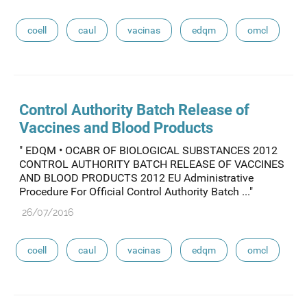
coell
caul
vacinas
edqm
omcl
Control Authority Batch Release of
Vaccines and Blood Products
" EDQM • OCABR OF BIOLOGICAL SUBSTANCES 2012
CONTROL AUTHORITY BATCH RELEASE OF VACCINES
AND BLOOD PRODUCTS 2012 EU Administrative
Procedure For Official Control Authority Batch ..."
26/07/2016
coell
caul
vacinas
edqm
omcl