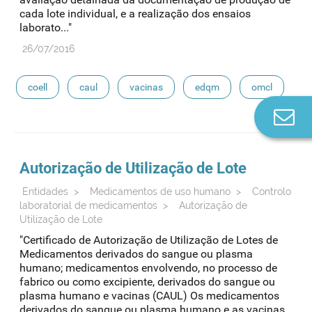
cada lote individual, e a realização dos ensaios
laborato..."
26/07/2016
coell
caul
vacinas
edqm
omcl
Co
n
Autorização de Utilização de Lote
Entidades
>
Medicamentos de uso humano
>
Controlo
laboratorial de medicamentos
>
Autorização de
Utilização de Lote
"Certificado de Autorização de Utilização de Lotes de
Medicamentos derivados do sangue ou plasma
humano; medicamentos envolvendo, no processo de
fabrico ou como excipiente, derivados do sangue ou
plasma humano e vacinas (CAUL) Os medicamentos
derivados do sangue ou plasma humano e as vacinas,