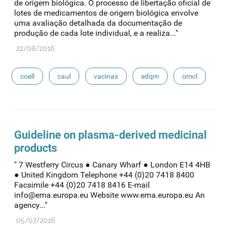
de origem biológica. O processo de libertação oficial de
lotes de medicamentos de origem biológica envolve
uma avaliação detalhada da documentação de
produção de cada lote individual, e a realiza..."
22/08/2016
coell
caul
vacinas
edqm
omcl
Guideline on plasma-derived medicinal
products
" 7 Westferry Circus ● Canary Wharf ● London E14 4HB
● United Kingdom Telephone +44 (0)20 7418 8400
Facsimile +44 (0)20 7418 8416 E-mail
info@ema.europa.eu Website www.ema.europa.eu An
agency..."
05/07/2016