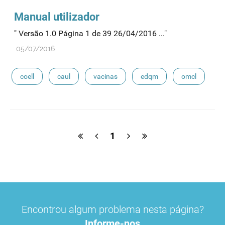
Manual utilizador
" Versão 1.0 Página 1 de 39 26/04/2016 ..."
05/07/2016
coell
caul
vacinas
edqm
omcl
1
Encontrou algum problema nesta página?
Informe-nos