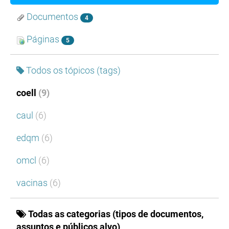
Documentos
4
Páginas
5
Todos os tópicos (tags)
coell
(9)
caul
(6)
edqm
(6)
omcl
(6)
vacinas
(6)
Todas as categorias (tipos de documentos,
assuntos e públicos alvo)