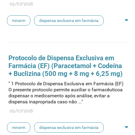
05/07/2016
mnsrm
dispensa exclusiva em farmácia
macrogol
paracetamol
pancreatina
ulipristal
hidrocortisona
fluticasona
Protocolo de Dispensa Exclusiva em
Farmácia (EF) (Paracetamol + Codeína
pílula do dia seguinte
ibuprofeno
+ Buclizina (500 mg + 8 mg + 6,25 mg)
" 1 Protocolo de Dispensa Exclusiva em Farmácia (EF)
paracetamol codeina buclizina
picetoprofeno
O presente protocolo permite auxiliar o farmacêuticoa
dispensar o medicamento após análise, evitar a
dispensa inapropriada caso não ..."
contraceção de emergência
amorolfina
05/07/2016
floroglucinol e simeticone
cianocobalamida
mnsrm
dispensa exclusiva em farmácia
lidocaína prilocaína