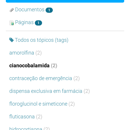
Documentos
1
Páginas
1
Todos os tópicos (tags)
amorolfina
(2)
cianocobalamida
(2)
contraceção de emergência
(2)
dispensa exclusiva em farmácia
(2)
floroglucinol e simeticone
(2)
fluticasona
(2)
hidrocortisona
(2)