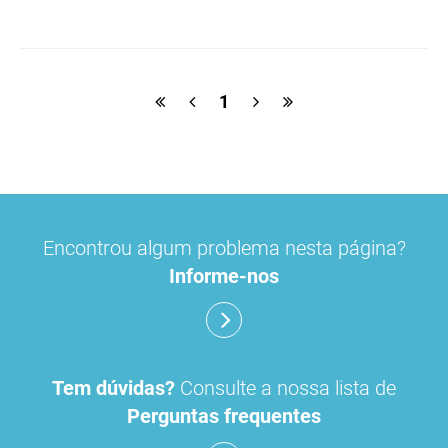
macrogol
paracetamol
pancreatina
ulipristal
hidrocortisona
fluticasona
1
pílula do dia seguinte
ibuprofeno
paracetamol codeina buclizina
picetoprofeno
Encontrou algum problema nesta página?
contraceção de emergência
amorolfina
Informe-nos
floroglucinol e simeticone
cianocobalamida
lidocaína prilocaína
Tem dúvidas?
Consulte a nossa lista de
Perguntas frequentes