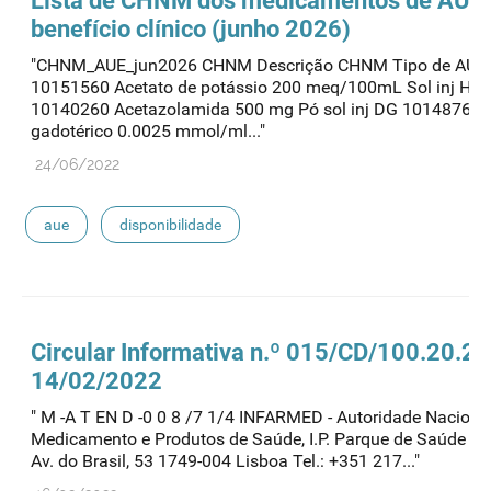
Lista de CHNM dos medicamentos de
AUE
benefício clínico (junho 2026)
"CHNM_AUE_jun2026 CHNM Descrição CHNM Tipo de AUE
10151560 Acetato de potássio 200 meq/100mL Sol inj Hosp
10140260 Acetazolamida 500 mg Pó sol inj DG 10148766 
gadotérico 0.0025 mmol/ml..."
24/06/2022
aue
disponibilidade
Circular Informativa n.º 015/CD/100.20.2
14/02/2022
" M -A T EN D -0 0 8 /7 1/4 INFARMED - Autoridade Naciona
Medicamento e Produtos de Saúde, I.P. Parque de Saúde de 
Av. do Brasil, 53 1749-004 Lisboa Tel.: +351 217..."