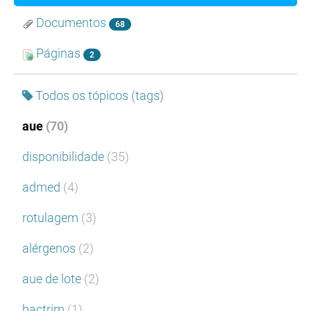
Documentos
68
Páginas
2
Todos os tópicos (tags)
aue
(70)
disponibilidade
(35)
admed
(4)
rotulagem
(3)
alérgenos
(2)
aue de lote
(2)
bactrim
(1)