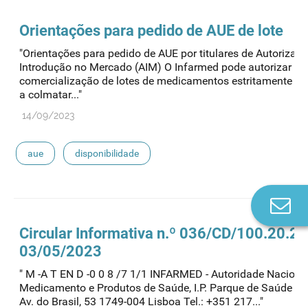
Orientações para pedido de
AUE
de lote
"Orientações para pedido de AUE por titulares de Autorizaç
Introdução no Mercado (AIM) O Infarmed pode autorizar a
comercialização de lotes de medicamentos estritamente ne
a colmatar..."
14/09/2023
aue
disponibilidade
Co
n
Circular Informativa n.º 036/CD/100.20.2
03/05/2023
" M -A T EN D -0 0 8 /7 1/1 INFARMED - Autoridade Naciona
Medicamento e Produtos de Saúde, I.P. Parque de Saúde de 
Av. do Brasil, 53 1749-004 Lisboa Tel.: +351 217..."